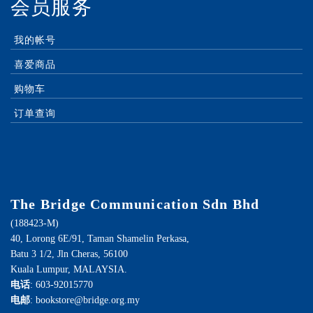
会员服务
我的帐号
喜爱商品
购物车
订单查询
The Bridge Communication Sdn Bhd
(188423-M)
40, Lorong 6E/91, Taman Shamelin Perkasa,
Batu 3 1/2, Jln Cheras, 56100
Kuala Lumpur, MALAYSIA.
电话
: 603-92015770
电邮
: bookstore@bridge.org.my