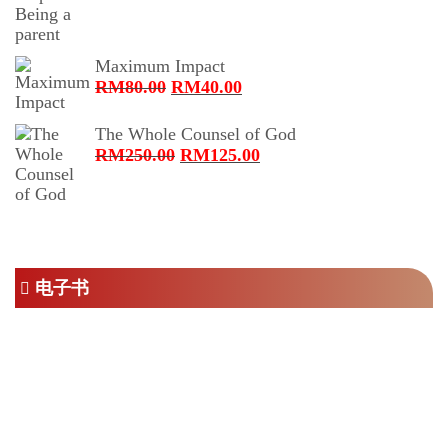
为：
价
RM76.00。
格
为：
Maximum Impact
RM38.00。
原
当
RM
80.00
RM
40.00
价
前
为：
价
The Whole Counsel of God
RM80.00。
格
原
当
RM
250.00
RM
125.00
为：
价
前
RM40.00。
为：
价
RM250.00。
格
为：
RM125.00。
电子书