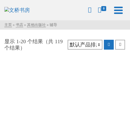
0
主页
»
书店
»
其他出版社
»
辅导
显示 1-20 个结果（共 119
个结果）
30秒，打动人心说话术
ADHD专注力失调过度活跃症 – 近代科研结果和处理方法
RM
40.00
RM
55.00