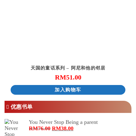
天国的童话系列 – 阿尼和他的邻居
RM
51.00
加入购物车
优惠书单
You Never Stop Being a parent
原
当
RM
76.00
RM
38.00
价
前