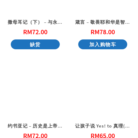
撒母耳记（下） – 与永恒同行的爱和承诺（门训生命读经系列）（繁体）
箴言 – 敬畏耶和华是智慧的开端（门训生命读经系列）（简体）
RM
72.00
RM
78.00
缺货
加入购物车
约书亚记 – 历史是上帝的故事（门训生命读经系列）（简体）
让孩子说 Yes! to 真理(简体版)教师家长本 2026年1-3月
RM
72.00
RM
65.00