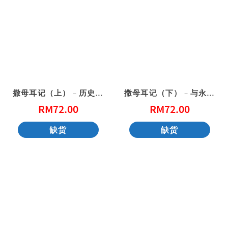
撒母耳记（上） – 历史的巨轮在上帝手中（门训生命读经系列）（繁体）
撒母耳记（下） – 与永恒同行的爱和承诺（门训生命读经系列）（简体）
RM
72.00
RM
72.00
缺货
缺货