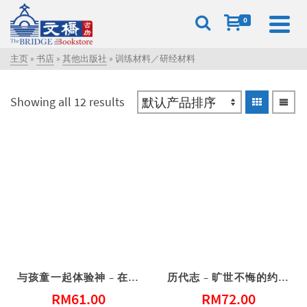
0
主页
»
书店
»
其他出版社
»
训练材料／研经材料
Showing all 12 results
与孩童一起体验神 – 在圣经与礼仪中引导儿童的宗教潜能
历代志 – 旷世不悔的约定（门训生命读经系列）（简体）
RM
61.00
RM
72.00