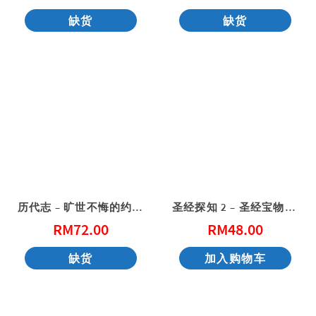
缺货
缺货
历代志 – 旷世不悔的约定（门训生命读经系列）（繁体）
圣经探知 2 – 圣经宝物开心找
RM
72.00
RM
48.00
缺货
加入购物车