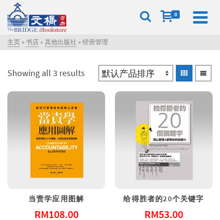
0
主页
»
书店
»
其他出版社
»
经营管理
Showing all 3 results
当责学应用图解
给得胜者的20个关键字
RM
108.00
RM
53.00