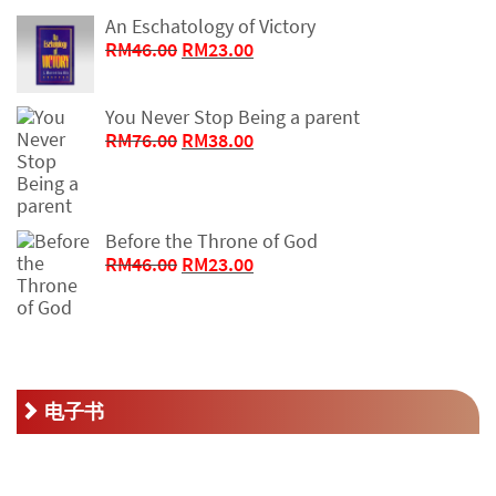
An Eschatology of Victory
原
当
RM
46.00
RM
23.00
价
前
为：
价
You Never Stop Being a parent
RM46.00。
格
原
当
RM
76.00
RM
38.00
为：
价
前
RM23.00。
为：
价
RM76.00。
格
为：
Before the Throne of God
RM38.00。
原
当
RM
46.00
RM
23.00
价
前
为：
价
RM46.00。
格
为：
RM23.00。
电子书