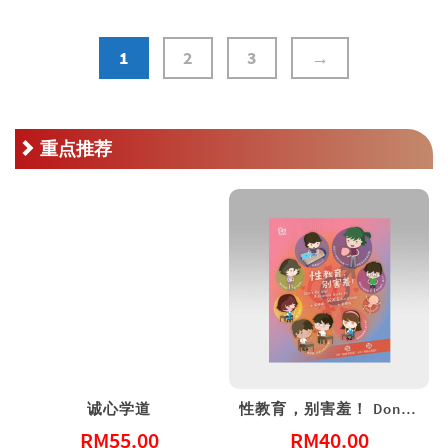
1
2
3
→
重点推荐
诚心学道
性教育，别害羞！ Don’t Be Shy: A Friendly Guide to Sex Education
RM
55.00
RM
40.00