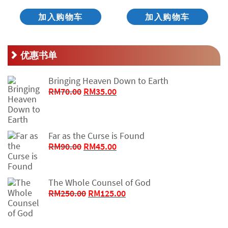
加入购物车
加入购物车
优惠书单
Bringing Heaven Down to Earth
原
当
RM
70.00
RM
35.00
价
前
为：
价
RM70.00。
格
Far as the Curse is Found
为：
原
当
RM
90.00
RM
45.00
RM35.00。
价
前
为：
价
RM90.00。
格
The Whole Counsel of God
为：
原
当
RM
250.00
RM
125.00
RM45.00。
价
前
为：
价
RM250.00。
格