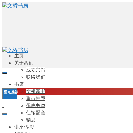
主页
关于我们
成立宗旨
联络我们
书店
文桥新书
0
重点推荐
重点推荐
优惠书单
促销配套
精品
讲座/活动