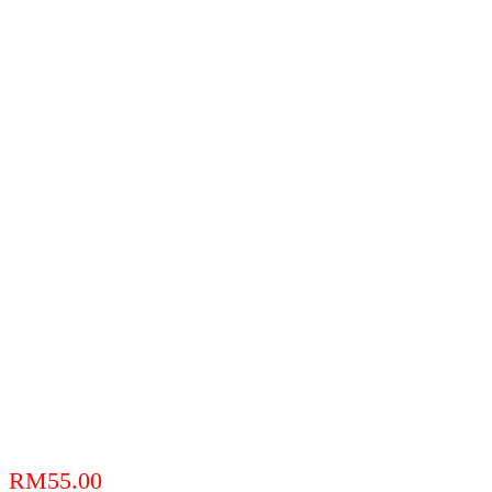
RM
55.00