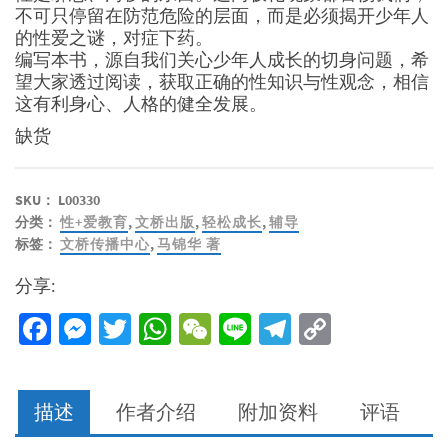
不可只停留在防范危险的层面，而是必须揭开少年人
的性爱之谜，对症下药。
编写本书，源自我们关心少年人成长的切身问题，希
望大家透过阅读，获取正确的性知识与性观念，相信
这有利身心、人格的健全发展。
缺货
SKU：
L00330
分类：
性+爱教育
,
文桥出版
,
轻松成长
,
辅导
标签：
文桥传播中心
,
马锦华 著
分享:
Facebook
Messenger
Twitter
WhatsApp
WeChat
Line
Telegram
Copy
Link
描述
作者介绍
附加资料
评语