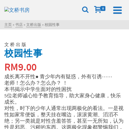
0
主页
»
书店
»
文桥出版
»
校园性事
文桥出版
校园性事
RM
9.00
成长离不开性● 青少年内有疑惑，外有引诱⋯⋯
老师！怎么办？怎么办？ ！
本书揭示中学生面对的性困扰
5位老师诚心给予教育指导，助大家身心健康，快乐
成长。
对性，时下的少年人通常出现两极化的看法。一是视
性如家常便饭，整天挂在嘴边，滚滚黄潮、滔滔不
绝；另一类就是对性含羞答答，甚至一无所知，认为
性是邪恶、污秽的东西。这两极化现象都警惕我们，