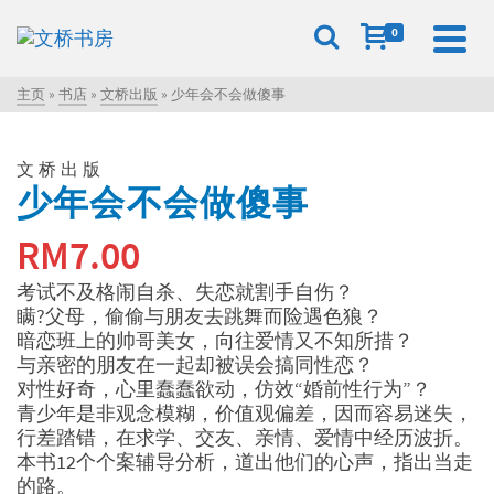
0
主页
»
书店
»
文桥出版
»
少年会不会做傻事
文桥出版
少年会不会做傻事
RM
7.00
考试不及格闹自杀、失恋就割手自伤？
瞒?父母，偷偷与朋友去跳舞而险遇色狼？
暗恋班上的帅哥美女，向往爱情又不知所措？
与亲密的朋友在一起却被误会搞同性恋？
对性好奇，心里蠢蠢欲动，仿效“婚前性行为”？
青少年是非观念模糊，价值观偏差，因而容易迷失，
行差踏错，在求学、交友、亲情、爱情中经历波折。
本书12个个案辅导分析，道出他们的心声，指出当走
的路。