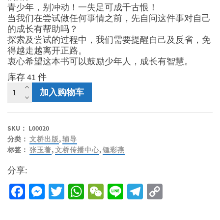
青少年，别冲动！一失足可成千古恨！
当我们在尝试做任何事情之前，先自问这件事对自己
的成长有帮助吗？
探索及尝试的过程中，我们需要提醒自己及反省，免
得越走越离开正路。
衷心希望这本书可以鼓励少年人，成长有智慧。
库存 41 件
少
加入购物车
年
会
不
SKU：
L00020
会
分类：
文桥出版
,
辅导
做
标签：
张玉著
,
文桥传播中心
,
锺彩燕
傻
事
分享:
数
量
Facebook
Messenger
Twitter
WhatsApp
WeChat
Line
Telegram
Copy
Link