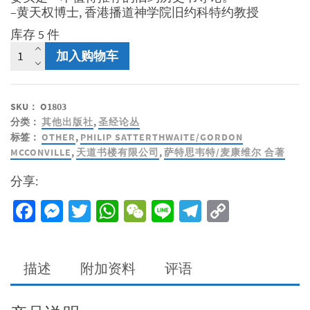
–黄天权博士, 香港播道神学院旧约科特约教授
库存 5 件
圣
加入购物车
经
文
学
SKU：
O1803
与
分类：
其他出版社
,
圣经论丛
神
标签：
OTHER
,
PHILIP SATTERTHWAITE/GORDON
学：
MCCONVILLE
,
天道书楼有限公司
,
萨特思韦特/麦康维尔 合著
历
史
分享:
书
数
Facebook
Messenger
Twitter
WhatsApp
WeChat
Line
Telegram
Copy
量
Link
描述
附加资料
评语