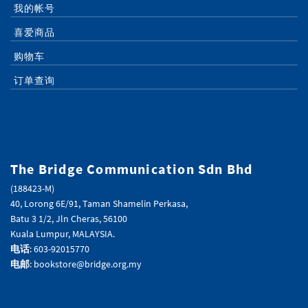
我的帐号
喜爱商品
购物车
订单查询
The Bridge Communication Sdn Bhd
(188423-M)
40, Lorong 6E/91, Taman Shamelin Perkasa,
Batu 3 1/2, Jln Cheras, 56100
Kuala Lumpur, MALAYSIA.
电话
: 603-92015770
电邮
: bookstore@bridge.org.my