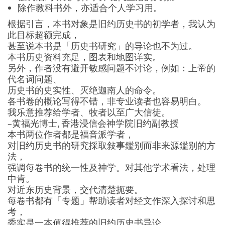
除作教科书外，亦适合个人学习用。
根据引言，本书对象是旧约历史书的初学者，我认为
此目标超额完成，
甚至说本书是「历史书研究」的导论也不为过。
本书历史资料充足，图表和地图详实。
另外，作者没有避开敏感问题不讨论，例如：上帝的
代名词问题、
历史书的史实性、灭绝迦南人的命令。
各书卷的概论写得不错，非专业读者也容易明白。
我乐意推荐给学者、牧者以至广大信徒。
–黄福光博士, 香港浸信会神学院旧约副教授
本书两位作者都是福音派学者，
对旧约历史书的研究採取敍事鑑别而非来源鑑别的方
法，
强调每卷书的统一性及神学。对其他学术看法，处理
中肯。
对近东历史背景，交代清楚扼要。
每卷书都有「专题」帮助读者对经文作深入探讨和思
考，
委实是一本值得推荐的旧约历史书导论。