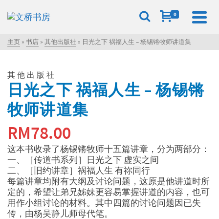
0
主页
»
书店
»
其他出版社
»
日光之下 祸福人生 – 杨锡锵牧师讲道集
其他出版社
日光之下 祸福人生 – 杨锡锵
牧师讲道集
RM
78.00
这本书收录了杨锡锵牧师十五篇讲章，分为两部分：
一、［传道书系列］日光之下 虚实之间
二、［旧约讲章］祸福人生 有祢同行
每篇讲章均附有大纲及讨论问题，这原是他讲道时所
定的，希望让弟兄姊妹更容易掌握讲道的内容，也可
用作小组讨论的材料。其中四篇的讨论问题因已失
传，由杨吴静儿师母代笔。