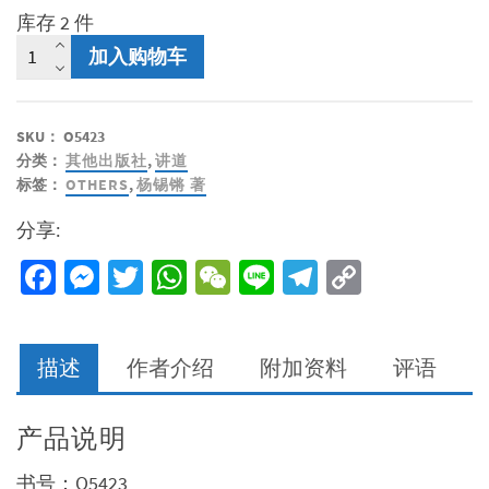
库存 2 件
日
加入购物车
光
之
下
SKU：
O5423
祸
分类：
其他出版社
,
讲道
福
标签：
OTHERS
,
杨锡锵 著
人
生
分享:
-
杨
Facebook
Messenger
Twitter
WhatsApp
WeChat
Line
Telegram
Copy
锡
Link
锵
牧
师
描述
作者介绍
附加资料
评语
讲
道
集
产品说明
数
量
书号：O5423