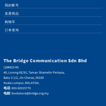
我的帐号
喜爱商品
购物车
订单查询
The Bridge Communication Sdn Bhd
(188423-M)
40, Lorong 6E/91, Taman Shamelin Perkasa,
Batu 3 1/2, Jln Cheras, 56100
Kuala Lumpur, MALAYSIA.
电话
: 603-92015770
电邮
: bookstore@bridge.org.my