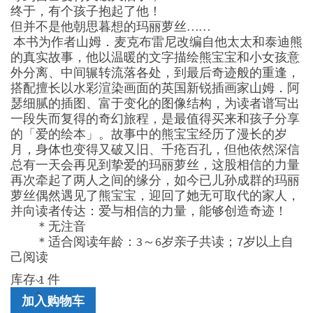
终于，有个孩子抱起了他！
但并不是他朝思暮想的玛丽萝丝……
本书为作者山姆．麦克布雷尼改编自他太太和泰迪熊
的真实故事，他以温暖的文字描绘熊宝宝和小女孩意
外分离、中间辗转流落各处，到最后奇迹般的重逢，
搭配擅长以水彩渲染画面的英国新锐插画家山姆．阿
瑟细腻的插图、富于变化的图像结构，为读者谱写出
一段失而复得的奇幻旅程，是最值得买来和孩子分享
的「爱的绘本」。故事中的熊宝宝经历了漫长的岁
月，身体也变得又破又旧、千疮百孔，但他依然深信
总有一天会再见到挚爱的玛丽萝丝，这股相信的力量
再次牵起了两人之间的缘分，如今已儿孙成群的玛丽
萝丝偶然遇见了熊宝宝，迎回了她无可取代的家人，
并向读者传达：爱与相信的力量，能够创造奇迹！
＊无注音
＊适合阅读年龄：3～6岁亲子共读；7岁以上自
己阅读
库存 1 件
最
加入购物车
亲