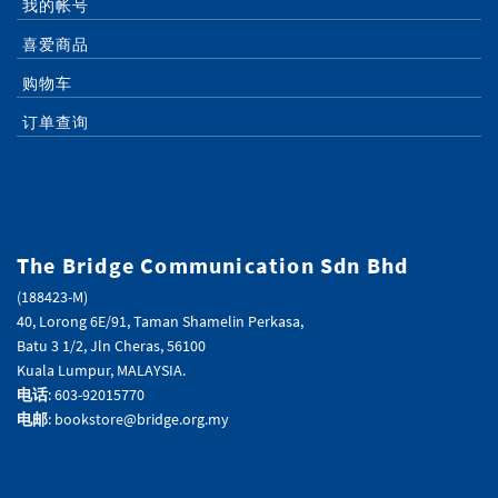
我的帐号
喜爱商品
购物车
订单查询
The Bridge Communication Sdn Bhd
(188423-M)
40, Lorong 6E/91, Taman Shamelin Perkasa,
Batu 3 1/2, Jln Cheras, 56100
Kuala Lumpur, MALAYSIA.
电话
: 603-92015770
电邮
: bookstore@bridge.org.my