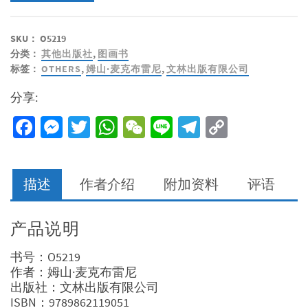
爱
的
SKU：
O5219
熊
分类：
其他出版社
,
图画书
宝
标签：
OTHERS
,
姆山·麦克布雷尼
,
文林出版有限公司
宝
数
分享:
量
Facebook
Messenger
Twitter
WhatsApp
WeChat
Line
Telegram
Copy
Link
描述
作者介绍
附加资料
评语
产品说明
书号：O5219
作者：姆山·麦克布雷尼
出版社：文林出版有限公司
ISBN：9789862119051