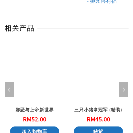
- 狮比兽有福
相关产品
邪恶与上帝新世界
三只小猪拿冠军 (精装)
RM
52.00
RM
45.00
加入购物车
缺货