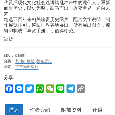
代及后现代文化社会迷惘错乱冲击中的现代人，重新
面对历史，以史为鉴，跃马而出，改变世界，迎向未
来。
精选五百年来相关珍贵历史图片，配合文字说明，制
作展览挂图，巡回世界各地展出。所有展出图文，编
辑印制成「导览手册」，值得珍藏。
缺货
SKU：
O1955
分类：
其他出版社
,
教会历史
标签：
宇宙光出版社
分享:
Facebook
Messenger
Twitter
WhatsApp
WeChat
Line
Telegram
Copy
Link
描述
作者介绍
附加资料
评语