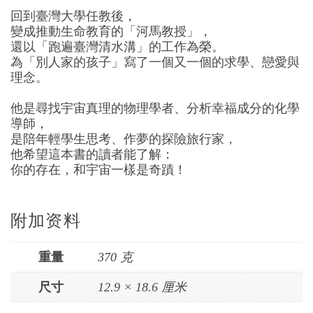
回到臺灣大學任教後，
變成推動生命教育的「河馬教授」，
還以「跑遍臺灣清水溝」的工作為榮。
為「別人家的孩子」寫了一個又一個的求學、戀愛與
理念。
他是尋找宇宙真理的物理學者、分析幸福成分的化學
導師，
是陪年輕學生思考、作夢的探險旅行家，
他希望這本書的讀者能了解：
你的存在，和宇宙一樣是奇蹟！
附加资料
重量
370 克
尺寸
12.9 × 18.6 厘米