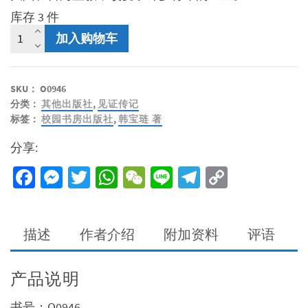
库存 3 件
韩
加入购物车
婆
婆
传-
SKU：
O0946
不
分类：
其他出版社
,
见证传记
同
标签：
校园书房出版社
,
韩宝琏 著
凡
响
分享:
的
一
Facebook
Messenger
Twitter
WhatsApp
WeChat
Line
Telegram
Copy
生
Link
数
量
描述
作者介绍
附加资料
评语
产品说明
书号：O0946