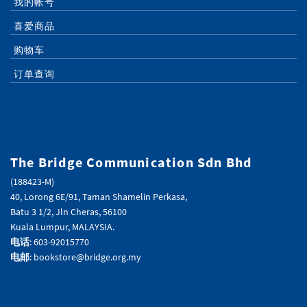
我的帐号
喜爱商品
购物车
订单查询
The Bridge Communication Sdn Bhd
(188423-M)
40, Lorong 6E/91, Taman Shamelin Perkasa,
Batu 3 1/2, Jln Cheras, 56100
Kuala Lumpur, MALAYSIA.
电话
: 603-92015770
电邮
: bookstore@bridge.org.my