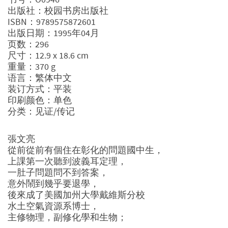
出版社：校园书房出版社
ISBN：9789575872601
出版日期：1995年04月
页数：296
尺寸：12.9 x 18.6 cm
重量：370 g
语言：繁体中文
装订方式：平装
印刷颜色：单色
分类：见证/传记
張文亮
從前從前有個住在彰化的問題國中生，
上課第一次聽到波義耳定理，
一肚子問題問不到答案，
意外鬧到幾乎要退學，
後來成了美國加州大學戴維斯分校
水土空氣資源系博士，
主修物理，副修化學和生物；