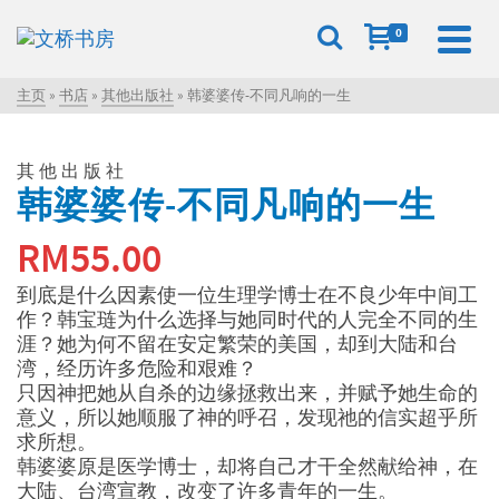
0
主页
»
书店
»
其他出版社
»
韩婆婆传-不同凡响的一生
其他出版社
韩婆婆传-不同凡响的一生
RM
55.00
到底是什么因素使一位生理学博士在不良少年中间工
作？韩宝琏为什么选择与她同时代的人完全不同的生
涯？她为何不留在安定繁荣的美国，却到大陆和台
湾，经历许多危险和艰难？
只因神把她从自杀的边缘拯救出来，并赋予她生命的
意义，所以她顺服了神的呼召，发现祂的信实超乎所
求所想。
韩婆婆原是医学博士，却将自己才干全然献给神，在
大陆、台湾宣教，改变了许多青年的一生。