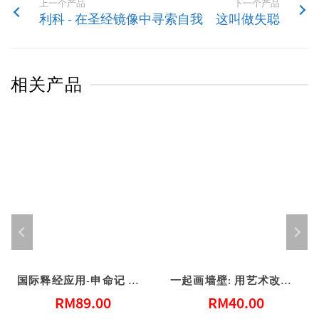
上一个产品
下一个产品
利科 - 在圣经镜像中寻索自我
这叫做失聪
相关产品
国际释经应用-申命记 上（简体）
一起画墙壁: 用艺术改变社区 (港版)
RM
89.00
RM
40.00