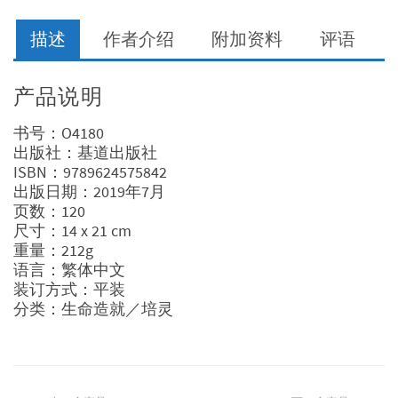
徒
的
描述
作者介绍
附加资料
评语
呼
召、
代
产品说明
价
数
书号：O4180
量
出版社：基道出版社
ISBN：9789624575842
出版日期：2019年7月
页数：120
尺寸：14 x 21 cm
重量：212g
语言：繁体中文
装订方式：平装
分类：生命造就／培灵