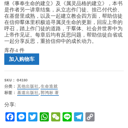
继《事奉生命的建立》及《属灵品格的建立》，本书
是作者另一讲章结集，从立志作门徒、捨己付代价、
在基督里成熟，以及一起建立教会四方面，帮助信徒
在信仰羣体里积极追寻属灵生命的更新，回应上帝的
呼召，踏上作门徒的道路，于羣体、社会并世界中为
上帝作见证。每章后均有反思问题，帮助信徒自省或
一起分享反思，重拾信仰中的成长动力。
库存 1 件
门
加入购物车
徒
生
命
SKU：
O4180
的
分类：
其他出版社
,
生命造就
陶
标签：
基道出版社
,
郭鸿标 著
造
-
分享:
认
识
Facebook
Messenger
Twitter
WhatsApp
WeChat
Line
Telegram
Copy
作
Link
门