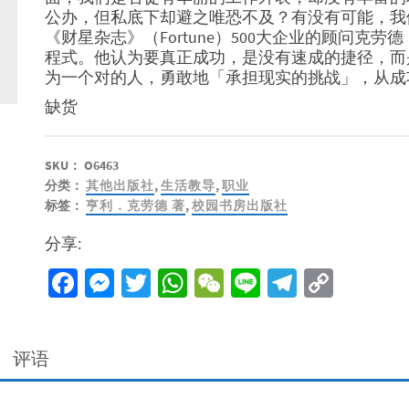
公办，但私底下却避之唯恐不及？有没有可能，我
《财星杂志》（Fortune）500大企业的顾问克
程式。他认为要真正成功，是没有速成的捷径，而
为一个对的人，勇敢地「承担现实的挑战」，从成
缺货
SKU：
O6463
分类：
其他出版社
,
生活教导
,
职业
标签：
亨利．克劳德 著
,
校园书房出版社
分享:
Facebook
Messenger
Twitter
WhatsApp
WeChat
Line
Telegra
Copy
Link
评语