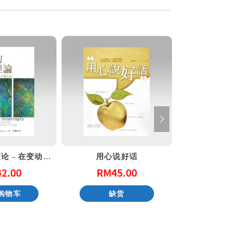
上帝的混沌理论 – 在变动中赐予新生命
用心说好话
圣经
42.00
RM
45.00
RM
购物车
缺货
加入