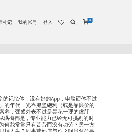
0
读札记
我的帐号
登入
多的记忆体，没有好的App，电脑硬体不过
」的年代，光靠船坚砲利（或是靠廉价的
素养，强盛外表不过是昙花一现的虚胖。
BA满街都是，专业能力已经无可挑剔的时
为何我常常只有苦劳而没有功劳？另一方
职场人生？同事或部属与你之间虽然公事