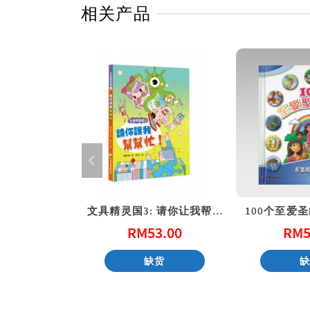
相关产品
军 (精装)
文具精灵国3: 请你让我帮帮忙 (港版)
100个至爱圣
5.00
RM
53.00
RM
5
货
缺货