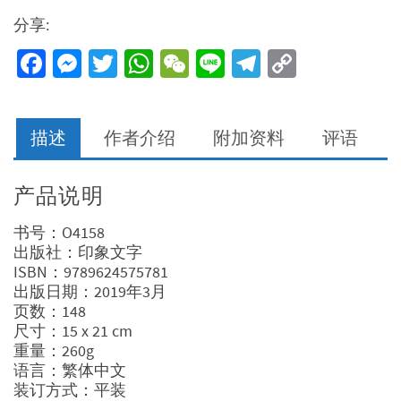
上
分享:
帝
儿
Facebook
Messenger
Twitter
WhatsApp
WeChat
Line
Telegram
Copy
子
Link
身
分
的
描述
作者介绍
附加资料
评语
迷
思
数
产品说明
量
书号：O4158
出版社：印象文字
ISBN：9789624575781
出版日期：2019年3月
页数：148
尺寸：15 x 21 cm
重量：260g
语言：繁体中文
装订方式：平装