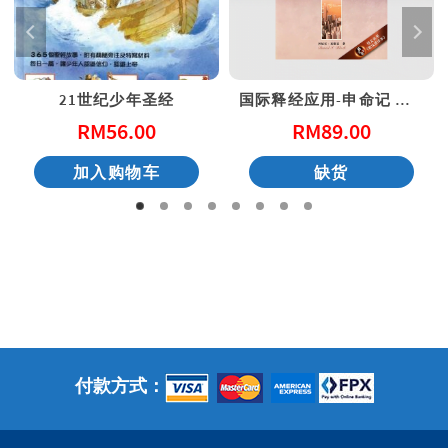
21世纪少年圣经
国际释经应用-申命记 上（简体）
RM
56.00
RM
89.00
加入购物车
缺货
付款方式：