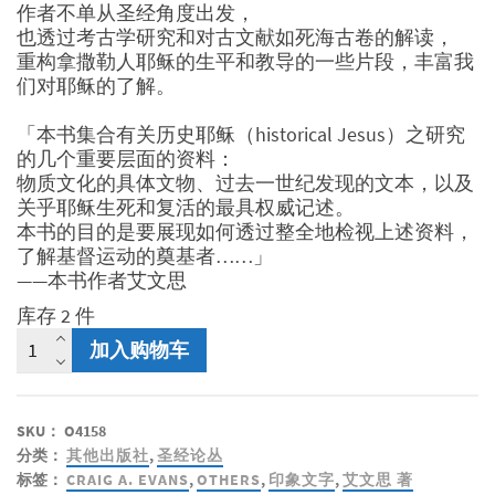
作者不单从圣经角度出发，
也透过考古学研究和对古文献如死海古卷的解读，
重构拿撒勒人耶稣的生平和教导的一些片段，丰富我
们对耶稣的了解。
「本书集合有关历史耶稣（historical Jesus）之研究
的几个重要层面的资料：
物质文化的具体文物、过去一世纪发现的文本，以及
关乎耶稣生死和复活的最具权威记述。
本书的目的是要展现如何透过整全地检视上述资料，
了解基督运动的奠基者……」
——本书作者艾文思
库存 2 件
考
加入购物车
古
耶
稣
SKU：
O4158
-
分类：
其他出版社
,
圣经论丛
解
标签：
CRAIG A. EVANS
,
OTHERS
,
印象文字
,
艾文思 著
开