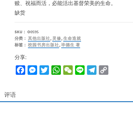
赎、祝福而活，必能活出基督荣美的生命。
缺货
SKU：
O0595
分类：
其他出版社
,
灵修
,
生命造就
标签：
校园书房出版社
,
毕德生 著
分享:
Facebook
Messenger
Twitter
WhatsApp
WeChat
Line
Telegra
Copy
Link
评语