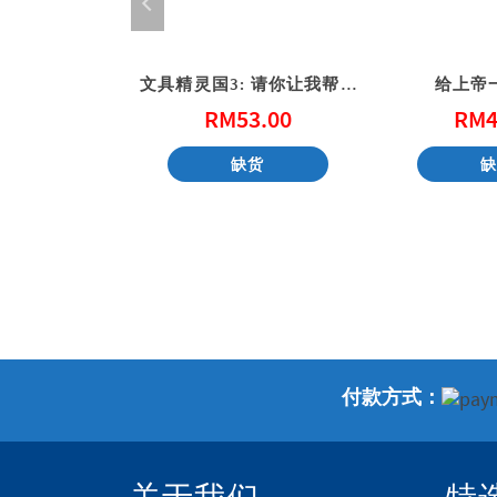
(港版)
文具精灵国3: 请你让我帮帮忙 (港版)
给上帝
0.00
RM
53.00
RM
4
购物车
缺货
付款方式：