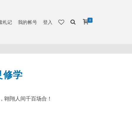
0
读札记
我的帐号
登入
灵修学
，翶翔人间千百场合！