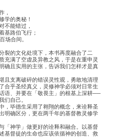
作，
修学的奥秘！
对不能错过，
着基路伯飞行；
千百场合间。
分裂的文化处境下，本书再度融合了二
质充满了空虚及异教之风，于是在重申灵
明确且实用的主张，告诉我们怎样才是真
堪且支离破碎的错误灵性观，勇敢地清理
了合乎圣经真义，灵修神学必须对日常生
话语、并要在「敬畏主」的根基上深耕──
我们自己。
中，毕德生采用了翱翔的概念，来诠释圣
出明确区分，更在两千年的基督教灵修学
与「神学」做更好的诠释和融合。以基督
述基督徒的生命也应该依循神的创造、救