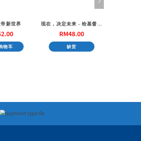
上帝新世界
现在，决定未来 – 给基督徒青年的20个属灵忠告
52.00
RM
48.00
RM
购物车
缺货
加入