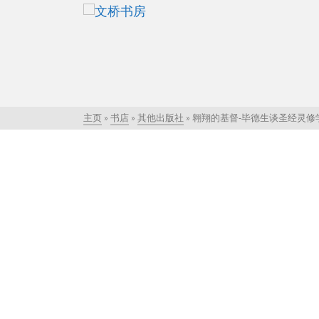
主页
»
书店
»
其他出版社
»
翱翔的基督-毕德生谈圣经灵修