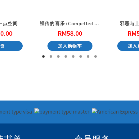
一点空间
福传的喜乐 (Compelled by Joy)
邪恶与
0.00
RM
58.00
RM
缺货
加入购物车
加入