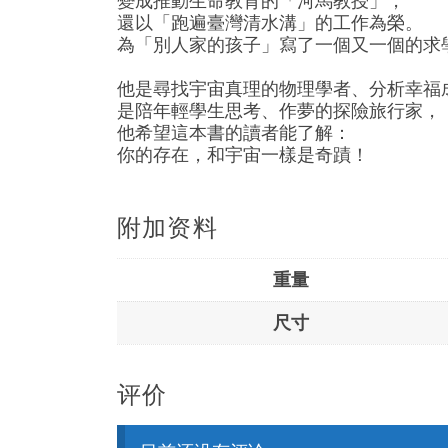
變成推動生命教育的「河馬教授」，
還以「跑遍臺灣清水溝」的工作為榮。
為「別人家的孩子」寫了一個又一個的求
他是尋找宇宙真理的物理學者、分析幸福
是陪年輕學生思考、作夢的探險旅行家，
他希望這本書的讀者能了解：
你的存在，和宇宙一樣是奇蹟！
附加资料
重量
尺寸
评价