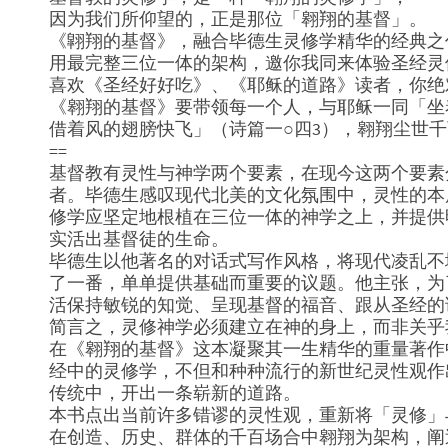
因为我们所仰望的，正是那位「翱翔的基督」。
《翶翔的基督》，融合毕德生灵修学精华的经典之
用最完整三位一体的架构，邀你我同来体验圣经灵
喜欢《圣经好好吃》、《耶稣的道路》读者，你绝
《翱翔的基督》要带领每一个人，与耶稣一同「坐
借着风的翅膀快飞」（诗篇一○四3），翱翔尘世
==
基督教有灵性与神学两个要素，在现今这两个要素
者。毕德生感叹现代北美的文化氛围中，灵性的本
修学应坚定地根植在三位一体的神学之上，并提供
实活出基督徒的生命。
毕德生以他著名的对话式写作风格，将现代凌乱不
了一番，单单提供基础而重要的议题。他主张，为
活保持敏锐的知觉、呈现基督的福音、跟从圣经的
简言之，灵修神学必须建立在神的身上，而非关乎
在《翱翔的基督》这本凝聚其一生精华的重量著作
经中的灵修学，不但和种种流行的新世纪灵性观作
传统中，开出一条崭新的道路。
本书点出当前许多错谬的灵性观，重新将「灵修」
在创造、历史、群体的千百场合中翱翔为架构，阐