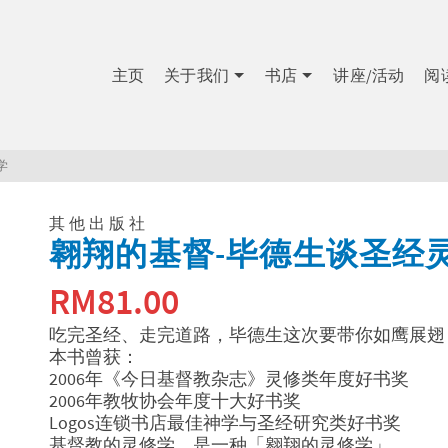
主页
关于我们
书店
讲座/活动
阅
学
其他出版社
翱翔的基督-毕德生谈圣经
RM
81.00
吃完圣经、走完道路，毕德生这次要带你如鹰展翅
本书曾获：
2006年《今日基督教杂志》灵修类年度好书奖
2006年教牧协会年度十大好书奖
Logos连锁书店最佳神学与圣经研究类好书奖
基督教的灵修学，是一种「翱翔的灵修学」，