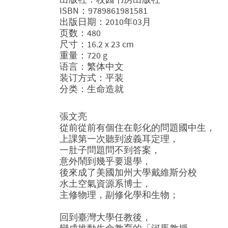
ISBN：9789861981581
出版日期：2010年03月
页数：480
尺寸：16.2 x 23 cm
重量：720 g
语言：繁体中文
装订方式：平装
分类：生命造就
張文亮
從前從前有個住在彰化的問題國中生，
上課第一次聽到波義耳定理，
一肚子問題問不到答案，
意外鬧到幾乎要退學，
後來成了美國加州大學戴維斯分校
水土空氣資源系博士，
主修物理，副修化學和生物；
回到臺灣大學任教後，