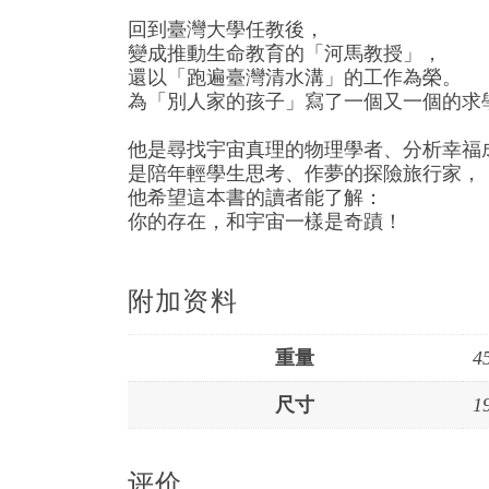
回到臺灣大學任教後，
變成推動生命教育的「河馬教授」，
還以「跑遍臺灣清水溝」的工作為榮。
為「別人家的孩子」寫了一個又一個的求
他是尋找宇宙真理的物理學者、分析幸福
是陪年輕學生思考、作夢的探險旅行家，
他希望這本書的讀者能了解：
你的存在，和宇宙一樣是奇蹟！
附加资料
重量
4
尺寸
1
评价