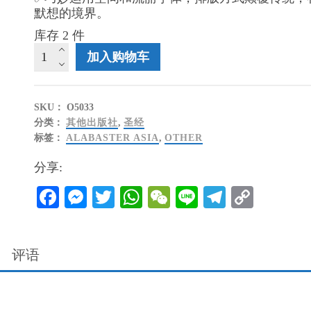
默想的境界。
库存 2 件
美
加入购物车
感
圣
经
SKU：
O5033
-
分类：
其他出版社
,
圣经
箴
标签：
ALABASTER ASIA
,
OTHER
言
（平
分享:
装、
和
Facebook
Messenger
Twitter
WhatsApp
WeChat
Line
Telegram
Copy
合
Link
本）
数
量
评语