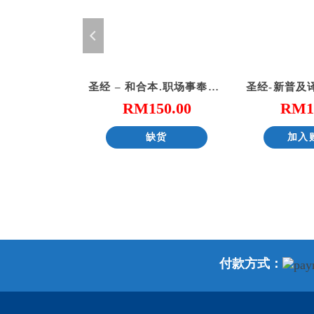
（大星空）彩色仿皮索引_6系列圣经
圣经 – 和合本.职场事奉版. 红色仿皮面.金边（简体）
26.00
RM
150.00
RM
1
货
缺货
加入
付款方式：