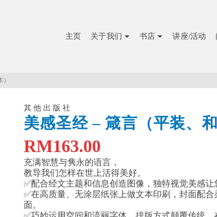
主页
关于我们
书店
讲座/活动
本）
其他出版社
美感圣经 – 箴言（平装、
RM
163.00
充满智慧与隽永的语言，
教导我们怎样在世上活得美好。
✅配合经文主题和信息创造图像，独特视觉美感让
✅在高质量、无涂层纸张上做文本印刷，封面配合
面。
✅巧妙运用空间和流丽字体，排版方式颠覆传统，