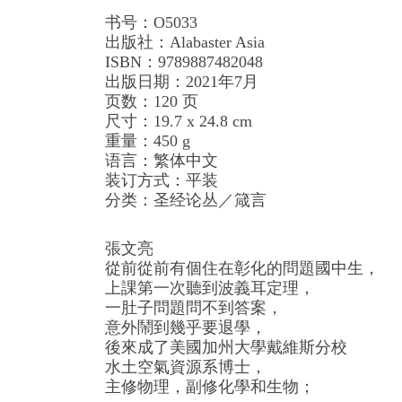
书号：O5033
出版社：Alabaster Asia
ISBN：9789887482048
出版日期：2021年7月
页数：120 页
尺寸：19.7 x 24.8 cm
重量：450 g
语言：繁体中文
装订方式：平装
分类：圣经论丛／箴言
張文亮
從前從前有個住在彰化的問題國中生，
上課第一次聽到波義耳定理，
一肚子問題問不到答案，
意外鬧到幾乎要退學，
後來成了美國加州大學戴維斯分校
水土空氣資源系博士，
主修物理，副修化學和生物；