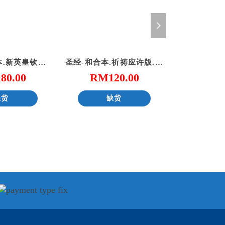
圣经 – 和合本.新英皇钦定本.黑色仿皮面.金边 (简体)
圣经-和合本.祈祷应许版.拇指版.红色仿皮面.金边.拉链（简体）
180.00
RM
120.00
RM
缺货
缺货