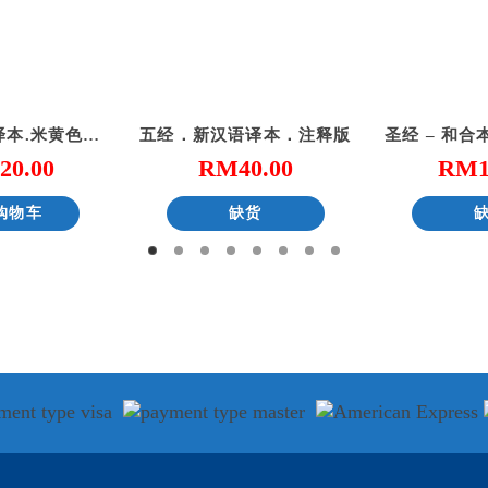
圣经-新普及译本.米黄色仿皮面.银边（简体）
五经．新汉语译本．注释版
20.00
RM
40.00
RM
购物车
缺货