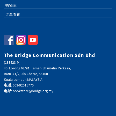
购物车
订单查询
The Bridge Communication Sdn Bhd
(188423-M)
40, Lorong 6E/91, Taman Shamelin Perkasa,
Batu 3 1/2, Jln Cheras, 56100
Kuala Lumpur, MALAYSIA.
电话
: 603-92015770
电邮
: bookstore@bridge.org.my