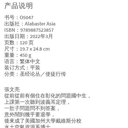
产品说明
书号：O5047
出版社：Alabaster Asia
ISBN：9789887523857
出版日期：2022年3月
页数：120 页
尺寸：19.7 x 24.8 cm
重量：450 g
语言：繁体中文
装订方式：平装
分类：圣经论丛／使徒行传
張文亮
從前從前有個住在彰化的問題國中生，
上課第一次聽到波義耳定理，
一肚子問題問不到答案，
意外鬧到幾乎要退學，
後來成了美國加州大學戴維斯分校
水土空氣資源系博士，