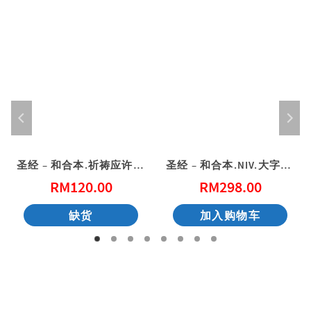
圣经 – 和合本.祈祷应许版.拇指版.蓝色仿皮面.银边.拉链（简体）
圣经 – 和合本.NIV.大字版.黑色复合皮面‧金边 中英对照（简体）
RM
120.00
RM
298.00
缺货
加入购物车