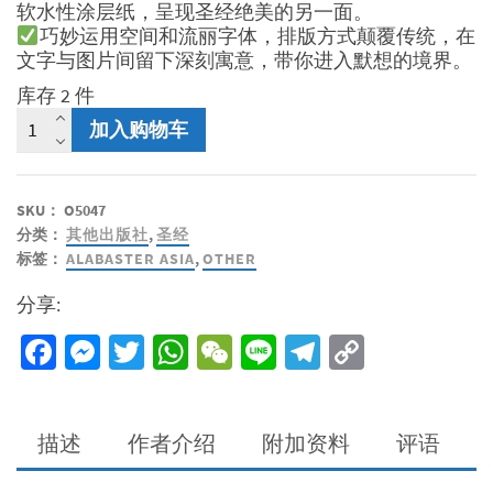
软水性涂层纸，呈现圣经绝美的另一面。
巧妙运用空间和流丽字体，排版方式颠覆传统，在
文字与图片间留下深刻寓意，带你进入默想的境界。
库存 2 件
美
加入购物车
感
圣
经
SKU：
O5047
-
分类：
其他出版社
,
圣经
使
标签：
ALABASTER ASIA
,
OTHER
徒
行
分享:
传
（平
Facebook
Messenger
Twitter
WhatsApp
WeChat
Line
Telegram
Copy
装、
Link
和
合
本）
描述
作者介绍
附加资料
评语
数
量