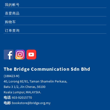
我的帐号
喜爱商品
购物车
订单查询
The Bridge Communication Sdn Bhd
(188423-M)
40, Lorong 6E/91, Taman Shamelin Perkasa,
Batu 3 1/2, Jln Cheras, 56100
Kuala Lumpur, MALAYSIA.
电话
: 603-92015770
电邮
: bookstore@bridge.org.my