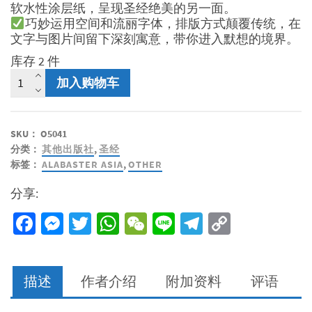
软水性涂层纸，呈现圣经绝美的另一面。
巧妙运用空间和流丽字体，排版方式颠覆传统，在
文字与图片间留下深刻寓意，带你进入默想的境界。
库存 2 件
美
加入购物车
感
圣
经
SKU：
O5041
-
分类：
其他出版社
,
圣经
以
标签：
ALABASTER ASIA
,
OTHER
赛
亚
分享:
书
（平
Facebook
Messenger
Twitter
WhatsApp
WeChat
Line
Telegram
Copy
装；
Link
和
合
本）
描述
作者介绍
附加资料
评语
数
量