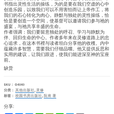
书指出灵性生活的操练，为的是要在我们空虚的心中
创造乐园，以致我们可以不用害怕而让上帝作工，将
我们的石心转化为肉心。静默与独处的灵性操练，恰
恰是要创造一个空间，使基督可以邀请我们参与祂的
盛宴，与祂共享丰盛的生命。
作者强调：我们要留意独处的呼召、学习与静默为
伴、回归生命的中心。作者多年来在灵修道路上的忠
心追求，在这本书裡与读者坦白分享他的收穫。内中
蕴藏许多智慧，需要我们仔细品嚐。他又提供反思和
实用的建议，让我们跟进，使我们能进深至神的宝座
前。
缺货
SKU：
O4040
分类：
其他出版社
,
灵修
标签：
校园书房出版社
,
阮肯 著
分享: