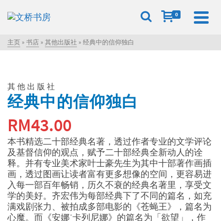
0
主页
»
书店
»
其他出版社
»
经典中的信仰独白
其他出版社
经典中的信仰独白
RM
43.00
本书精选二十部经典名著，透过作者专业的文学评论
及基督信仰的观点，赋予二十部经典全新动人的诠
释。并有专业美术家叶士豪先生为其中十部著作画插
画，透过图画让读者富有更多想像的空间，更容易进
入每一部百年畅销，历久不衰的经典名著里，享受文
学的美好。齐宏伟为每部经典下了不同的篇名，如充
满戏剧张力、被拍成多部电影的《苍蝇王》，篇名为
心魔。而《安娜˙卡列尼娜》的篇名为「欲望」，作