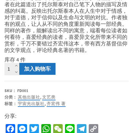
者在此篇道出了托尔斯泰对自己笔下人物的描写及情
感的纠葛。反映出托尔斯泰本人在人生中对于情感，
对于道德，对于信仰以及生命与文明的对抗。作者独
有的观点，让人从不同的角度重新阅读每一部经典。
同样的著作，能解读出不同的寓意，端看每位读者如
何看待，喜爱经典的读者，喜爱异文化所带来不同的
赏析，千万不要错过齐宏伟这本，带有西方基督信仰
的文学观点，评论经典名著的书籍。
库存 4 件
经
加入购物车
典
中
的
SKU：
FD001
信
分类：
其他出版社
,
文艺类
仰
标签：
宇宙光出版社
,
齐宏伟 著
独
白
分享:
数
量
Facebook
Messenger
Twitter
WhatsApp
WeChat
Line
Telegram
Copy