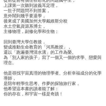
從前從前有個住在彰化的問題國中生，
上課第一次聽到波義耳定理，
一肚子問題問不到答案，
意外鬧到幾乎要退學，
後來成了美國加州大學戴維斯分校
水土空氣資源系博士，
主修物理，副修化學和生物；
回到臺灣大學任教後，
變成推動生命教育的「河馬教授」，
還以「跑遍臺灣清水溝」的工作為榮。
為「別人家的孩子」寫了一個又一個的求學、戀愛與
理念。
他是尋找宇宙真理的物理學者、分析幸福成分的化學
導師，
是陪年輕學生思考、作夢的探險旅行家，
他希望這本書的讀者能了解：
你的存在，和宇宙一樣是奇蹟！