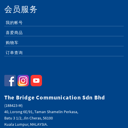
会员服务
我的帐号
喜爱商品
购物车
订单查询
The Bridge Communication Sdn Bhd
(188423-M)
40, Lorong 6E/91, Taman Shamelin Perkasa,
Batu 3 1/2, Jln Cheras, 56100
Kuala Lumpur, MALAYSIA.