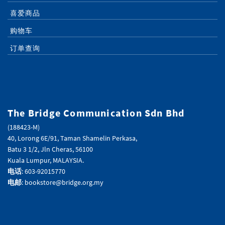
喜爱商品
购物车
订单查询
The Bridge Communication Sdn Bhd
(188423-M)
40, Lorong 6E/91, Taman Shamelin Perkasa,
Batu 3 1/2, Jln Cheras, 56100
Kuala Lumpur, MALAYSIA.
电话
: 603-92015770
电邮
: bookstore@bridge.org.my