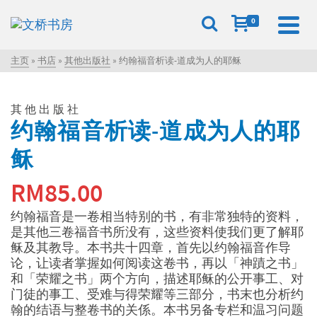
0
主页
»
书店
»
其他出版社
»
约翰福音析读-道成为人的耶稣
其他出版社
约翰福音析读-道成为人的耶
稣
RM
85.00
约翰福音是一卷相当特别的书，有非常独特的资料，
是其他三卷福音书所没有，这些资料使我们更了解耶
稣及其教导。本书共十四章，首先以约翰福音作导
论，让读者掌握如何阅读这卷书，再以「神蹟之书」
和「荣耀之书」两个方向，描述耶稣的公开事工、对
门徒的事工、受难与得荣耀等三部分，书末也分析约
翰的结语与整卷书的关係。本书另备专栏和温习问题