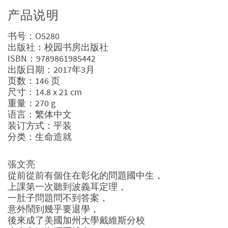
产品说明
书号：O5280
出版社：校园书房出版社
ISBN：9789861985442
出版日期：2017年3月
页数：146 页
尺寸：14.8 x 21 cm
重量：270 g
语言：繁体中文
装订方式：平装
分类：生命造就
張文亮
從前從前有個住在彰化的問題國中生，
上課第一次聽到波義耳定理，
一肚子問題問不到答案，
意外鬧到幾乎要退學，
後來成了美國加州大學戴維斯分校