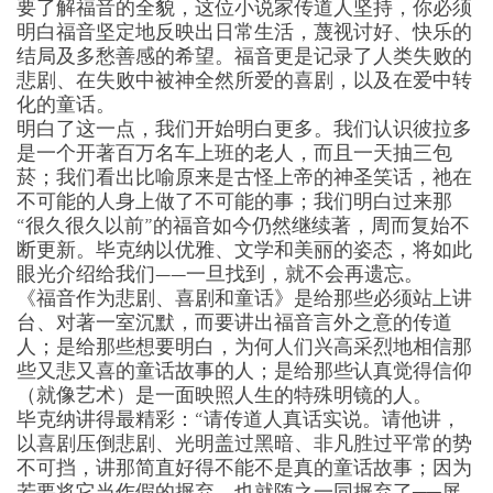
要了解福音的全貌，这位小说家传道人坚持，你必须
明白福音坚定地反映出日常生活，蔑视讨好、快乐的
结局及多愁善感的希望。福音更是记录了人类失败的
悲剧、在失败中被神全然所爱的喜剧，以及在爱中转
化的童话。
明白了这一点，我们开始明白更多。我们认识彼拉多
是一个开著百万名车上班的老人，而且一天抽三包
菸；我们看出比喻原来是古怪上帝的神圣笑话，祂在
不可能的人身上做了不可能的事；我们明白过来那
“很久很久以前”的福音如今仍然继续著，周而复始不
断更新。毕克纳以优雅、文学和美丽的姿态，将如此
眼光介绍给我们——一旦找到，就不会再遗忘。
《福音作为悲剧、喜剧和童话》是给那些必须站上讲
台、对著一室沉默，而要讲出福音言外之意的传道
人；是给那些想要明白，为何人们兴高采烈地相信那
些又悲又喜的童话故事的人；是给那些认真觉得信仰
（就像艺术）是一面映照人生的特殊明镜的人。
毕克纳讲得最精彩：“请传道人真话实说。请他讲，
以喜剧压倒悲剧、光明盖过黑暗、非凡胜过平常的势
不可挡，讲那简直好得不能不是真的童话故事；因为
若要将它当作假的摒弃，也就随之一同摒弃了──屏