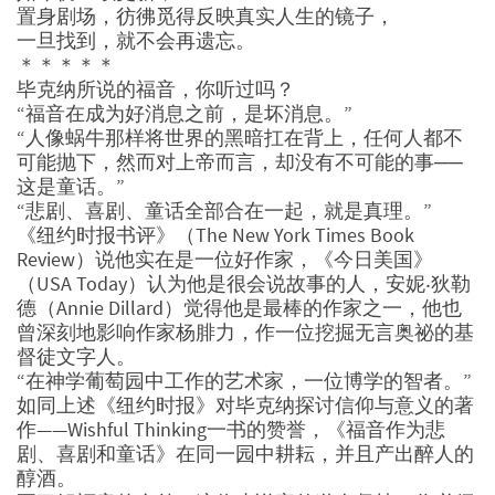
置身剧场，彷彿觅得反映真实人生的镜子，
一旦找到，就不会再遗忘。
＊＊＊＊＊
毕克纳所说的福音，你听过吗？
“福音在成为好消息之前，是坏消息。”
“人像蜗牛那样将世界的黑暗扛在背上，任何人都不
可能抛下，然而对上帝而言，却没有不可能的事──
这是童话。”
“悲剧、喜剧、童话全部合在一起，就是真理。”
《纽约时报书评》（The New York Times Book
Review）说他实在是一位好作家，《今日美国》
（USA Today）认为他是很会说故事的人，安妮‧狄勒
德（Annie Dillard）觉得他是最棒的作家之一，他也
曾深刻地影响作家杨腓力，作一位挖掘无言奥祕的基
督徒文字人。
“在神学葡萄园中工作的艺术家，一位博学的智者。”
如同上述《纽约时报》对毕克纳探讨信仰与意义的著
作——Wishful Thinking一书的赞誉，《福音作为悲
剧、喜剧和童话》在同一园中耕耘，并且产出醉人的
醇酒。