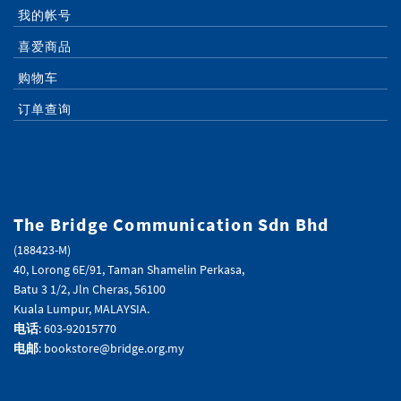
我的帐号
喜爱商品
购物车
订单查询
The Bridge Communication Sdn Bhd
(188423-M)
40, Lorong 6E/91, Taman Shamelin Perkasa,
Batu 3 1/2, Jln Cheras, 56100
Kuala Lumpur, MALAYSIA.
电话
: 603-92015770
电邮
: bookstore@bridge.org.my