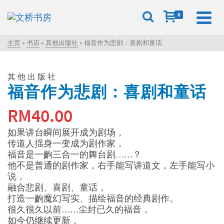
0
主页
»
书店
»
其他出版社
»
福音作为悲剧：喜剧和童话
其他出版社
福音作为悲剧：喜剧和童话
RM
40.00
如果讲台瞬间展开成为剧场，
传道人揺身一变成为剧作家，
福音是一齣三合一的舞台剧……？
他不是普通的剧作家，右手能写讲道文，左手能写小
说，
融合悲剧、喜剧、童话，
打造一齣魔幻写实、描绘福音的经典剧作。
很久很久以前……尘封已久的福音，
如今仍继续更新，