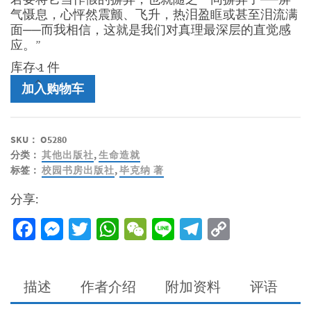
气慑息，心怦然震颤、飞升，热泪盈眶或甚至泪流满
面──而我相信，这就是我们对真理最深层的直觉感
应。”
库存 1 件
福
加入购物车
音
作
为
SKU：
O5280
悲
分类：
其他出版社
,
生命造就
剧：
标签：
校园书房出版社
,
毕克纳 著
喜
剧
分享:
和
童
Facebook
Messenger
Twitter
WhatsApp
WeChat
Line
Telegram
Copy
话
Link
数
量
描述
作者介绍
附加资料
评语