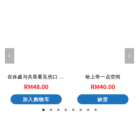
在休戚与共里看见伤口 – 给心灵创伤（二版）
给上帝一点空间
RM
48.00
RM
40.00
加入购物车
缺货