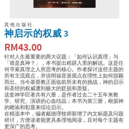
其他出版社
神启示的权威 3
RM
43.00
针对人生最重要的两大议题：「如何认识真理」与
「谁是真神？」，本书提出精辟入里的解说。这是任
何寻索真理之人所思考的核心。作者探讨这些主题的
所有主流观点，并说明福音派观点在理性上如何脱颖
而出。当今基督教正面临前所未有的挑战，神的启示
和圣经的权威遭到极大的贬损和质疑。
这套神学巨著共有六册，是作者过去二十五年来教
学、研究、演讲的心血结晶；本书为第三册，根据神
的晓谕和彰显来综论启示。
在精选本中，编者戴德理牧师新增了内文标题及问题
研讨，方便读者能更具条理地阅读，且对每个主题有
更深广的思考。