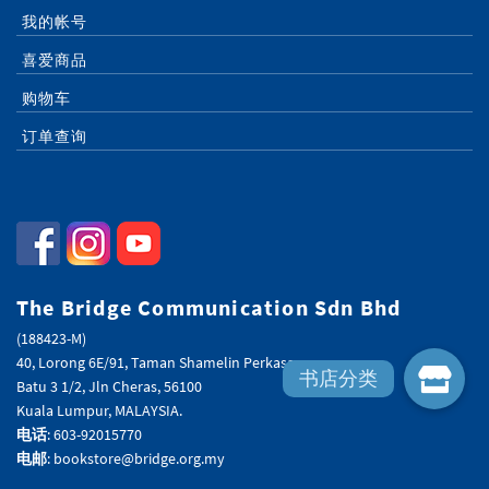
我的帐号
喜爱商品
购物车
订单查询
The Bridge Communication Sdn Bhd
(188423-M)
40, Lorong 6E/91, Taman Shamelin Perkasa,
Batu 3 1/2, Jln Cheras, 56100
Kuala Lumpur, MALAYSIA.
电话
: 603-92015770
电邮
: bookstore@bridge.org.my