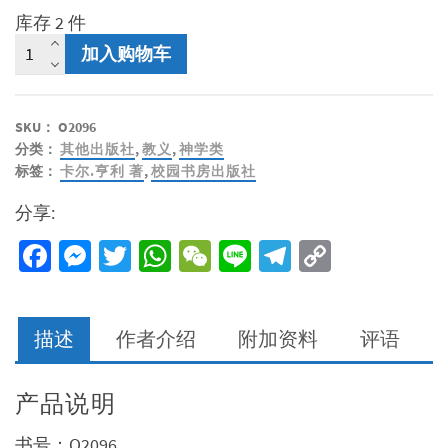
库存 2 件
神
加入购物车
启
示
的
SKU：
O2096
权
分类：
其他出版社
,
教义
,
神学类
威
标签：
卡尔.亨利 著
,
校园书房出版社
3
数
分享:
量
Facebook
Messenger
Twitter
WhatsApp
WeChat
Line
Telegram
Copy
Link
描述
作者介绍
附加资料
评语
产品说明
书号：O2096