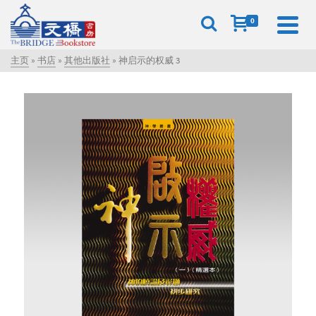
0
主页
»
书店
»
其他出版社
»
神启示的权威 3