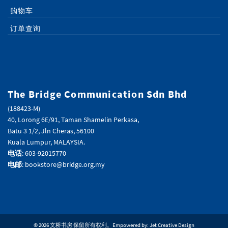
购物车
订单查询
The Bridge Communication Sdn Bhd
(188423-M)
40, Lorong 6E/91, Taman Shamelin Perkasa,
Batu 3 1/2, Jln Cheras, 56100
Kuala Lumpur, MALAYSIA.
电话
: 603-92015770
电邮
: bookstore@bridge.org.my
© 2026 文桥书房 保留所有权利。Empowered by:
Jet Creative Design