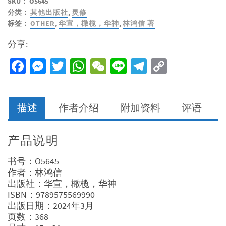
SKU：
O5645
（第
分类：
其他出版社
,
灵修
一
标签：
OTHER
,
华宣，橄榄，华神
,
林鸿信 著
集）-
深
分享:
度
灵
Facebook
Messenger
Twitter
WhatsApp
WeChat
Line
Telegram
Copy
修
Link
操
练
数
描述
作者介绍
附加资料
评语
量
产品说明
书号：O5645
作者：
林鸿信
出版社：华宣，橄榄，华神
ISBN：9789575569990
出版日期：2024年3月
页数：368