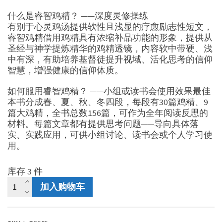
什么是睿智鸡精？ ——深度灵修操练
有别于心灵鸡汤提供软性且浅显的疗愈励志性短文，
睿智鸡精借用鸡精具有浓缩补品功能的形象，提供从
圣经与神学提炼精华的鸡精透镜，内容软中带硬、浅
中有深，有助培养基督徒提升视域、活化思考的信仰
智慧，增强健康的信仰体质。
如何服用睿智鸡精？ ——小组或读书会使用效果最佳
本书分成春、夏、秋、冬四段，每段有30篇鸡精、9
篇大鸡精，全书总数156篇，可作为全年阅读反思的
材料。每篇文章都有提供思考问题──导向具体落
实、实践应用，可供小组讨论、读书会或个人学习使
用。
库存 3 件
睿
加入购物车
智
鸡
精