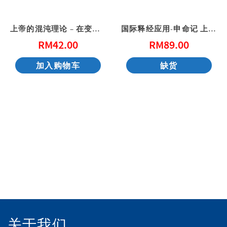
上帝的混沌理论 – 在变动中赐予新生命
国际释经应用-申命记 上（简体）
RM
42.00
RM
89.00
加入购物车
缺货
付款方式：
关于我们