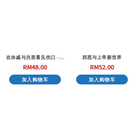
在休戚与共里看见伤口 – 给心灵创伤（二版）
邪恶与上帝新世界
RM
48.00
RM
52.00
加入购物车
加入购物车