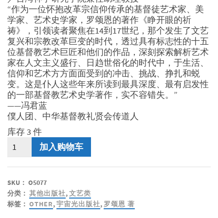
“作为一位怀抱改革宗信仰传承的基督徒艺术家、美
学家、艺术史学家，罗颂恩的著作《睁开眼的祈
祷》，引领读者聚焦在14到17世纪，那个发生了文艺
复兴和宗教改革巨变的时代，透过具有标志性的十五
位基督教艺术巨匠和他们的作品，深刻探索解析艺术
家在人文主义盛行、日趋世俗化的时代中，于生活、
信仰和艺术方方面面受到的冲击、挑战、挣扎和蜕
变。这是仆人这些年来所读到最具深度、最有启发性
的一部基督教艺术史学著作，实不容错失。”
——冯君蓝
僕人团、中华基督教礼贤会传道人
库存 3 件
睁
加入购物车
开
眼
的
SKU：
O5077
祈
分类：
其他出版社
,
文艺类
祷
标签：
OTHER
,
宇宙光出版社
,
罗颂恩 著
-
从