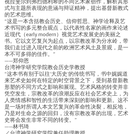
视拉斐尔到弗烈德利希的不同艺术家创作，解析其形
式与主题所表现的意涵与辩证精神，提出基督新教式
的艺术思维。
“这是一本含括教会历史、信仰哲思、神学诠释及艺
术书写的多元整合观点，以代表性名家的画作来论述
近现代（early modern）视觉艺术发展史的美丽之
书。它以文艺复兴为起点，以宗教改革为分水岭，带
我们走过进入现代之前的欧洲艺术风土及景观，是一
本不可多得的佳作。”
——郑仰恩
台湾神学研究学院教会历史学教授
“这本书有别于以往‘大历史’的传统书写，书中娓娓道
来艺术史如何在特定的时空背景之下，受到基督新教
形塑的不同方式之影响和展现。艺术风格的转变并非
凭空发生，宗教改革的浪潮反应在社会艺术史上，为
人类情感和智性的生活带来深刻的影响和更新。这不
是一场对所谓人本文艺复兴的革命性决裂，相反地，
乃是对生命之源的回归，没有宗教改革的出现，艺术
史将会发生非常不同的转变。”
——林书琦
／台湾神学研究学院兼任助理教授