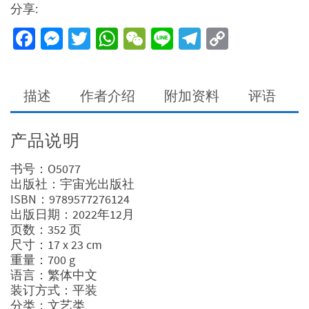
分享:
文
艺
Facebook
Messenger
Twitter
WhatsApp
WeChat
Line
Telegram
Copy
复
Link
兴
与
巴
描述
作者介绍
附加资料
评语
洛
克
大
产品说明
师
名
书号：O5077
作，
出版社：宇宙光出版社
看
ISBN：9789577276124
见
出版日期：2022年12月
艺
页数：352 页
术
尺寸：17 x 23 cm
中
重量：700 g
的
语言：繁体中文
神
装订方式：平装
圣
分类：文艺类