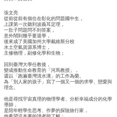
寓
意
張文亮
与
從前從前有個住在彰化的問題國中生，
象
上課第一次聽到波義耳定理，
征
一肚子問題問不到答案，
数
意外鬧到幾乎要退學，
量
後來成了美國加州大學戴維斯分校
水土空氣資源系博士，
主修物理，副修化學和生物；
回到臺灣大學任教後，
變成推動生命教育的「河馬教授」，
還以「跑遍臺灣清水溝」的工作為榮。
為「別人家的孩子」寫了一個又一個的求學、戀愛與
理念。
他是尋找宇宙真理的物理學者、分析幸福成分的化學
導師，
是陪年輕學生思考、作夢的探險旅行家，
他希望這本書的讀者能了解：