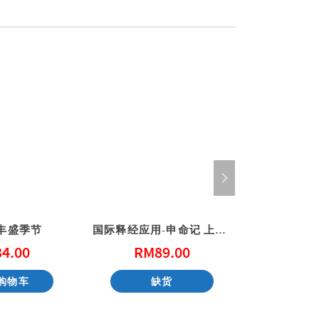
丰盛季节
国际释经应用-申命记 上（简体）
34.00
RM
89.00
RM
购物车
缺货