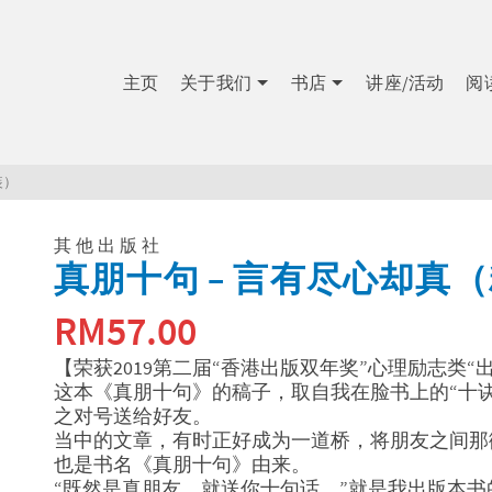
主页
关于我们
书店
讲座/活动
阅
装）
其他出版社
真朋十句 – 言有尽心却真
RM
57.00
【荣获2019第二届“香港出版双年奖”心理励志类“
这本《真朋十句》的稿子，取自我在脸书上的“十
之对号送给好友。
当中的文章，有时正好成为一道桥，将朋友之间那
也是书名《真朋十句》由来。
“既然是真朋友，就送你十句话。”就是我出版本