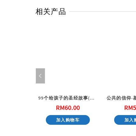
相关产品
有恩典
99个给孩子的圣经故事(简体)
0.00
RM
60.00
RM
5
货
加入购物车
加入