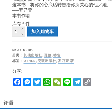
这本书，将你的心底话转告给你所关心的他／她。
──罗乃萱
本书作者
库存 5 件
真
加入购物车
朋
十
句
SKU：
O5105
-
分类：
其他出版社
,
灵修
,
祷告
言
标签：
OTHER
,
突破出版社
,
罗乃萱 著
有
尽
分享:
心
却
Facebook
Messenger
Twitter
WhatsApp
WeChat
Line
Telegra
Copy
真
Link
（精
装）
数
评语
量