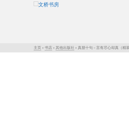
主页
»
书店
»
其他出版社
»
真朋十句 – 言有尽心却真（精