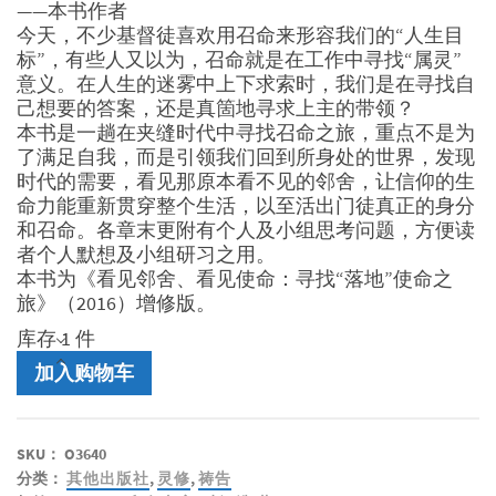
——本书作者
今天，不少基督徒喜欢用召命来形容我们的“人生目
标”，有些人又以为，召命就是在工作中寻找“属灵”
意义。在人生的迷雾中上下求索时，我们是在寻找自
己想要的答案，还是真箇地寻求上主的带领？
本书是一趟在夹缝时代中寻找召命之旅，重点不是为
了满足自我，而是引领我们回到所身处的世界，发现
时代的需要，看见那原本看不见的邻舍，让信仰的生
命力能重新贯穿整个生活，以至活出门徒真正的身分
和召命。各章末更附有个人及小组思考问题，方便读
者个人默想及小组研习之用。
本书为《看见邻舍、看见使命：寻找“落地”使命之
旅》（2016）增修版。
库存 1 件
看
加入购物车
见
邻
舍，
SKU：
O3640
看
分类：
其他出版社
,
灵修
,
祷告
见