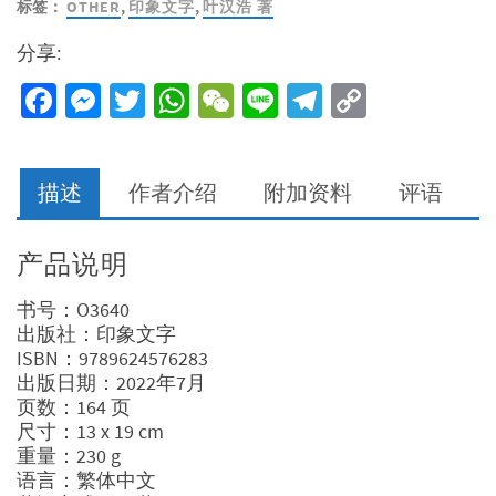
标签：
OTHER
,
印象文字
,
叶汉浩 著
召
命
分享:
-
重
Facebook
Messenger
Twitter
WhatsApp
WeChat
Line
Telegram
Copy
建
Link
门
徒
身
描述
作者介绍
附加资料
评语
分
的
14
产品说明
各
生
书号：O3640
命
出版社：印象文字
转
ISBN：9789624576283
化
出版日期：2022年7月
数
页数：164 页
量
尺寸：13 x 19 cm
重量：230 g
语言：繁体中文