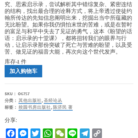
究、思索启示录，尝试解析其中错综复杂、紧密连结
的结构，找出最合理的诠释方式，将上帝透过使徒约
翰所传达的先知信息阐明出来，挖掘出当中所蕴藏的
无比盼望。如果你我仍惧怕末世的苦难，或是在暂时
的富足与和平中失去了见证的勇气，这本《盼望的话
语：启示录的十堂课》，都将扭转我们的眼界与行
动，让启示录那份突破了死亡与苦难的盼望，以及受
苦、做见证的福音大能，再次向这个世代发声。
库存 1 件
盼
加入购物车
望
的
话
SKU：
O6757
语
分类：
其他出版社
,
圣经论丛
-
标签：
校园书房出版社
,
陈济民 著
启
示
分享:
录
的
Facebook
Messenger
Twitter
WhatsApp
WeChat
Line
Telegram
Copy
十