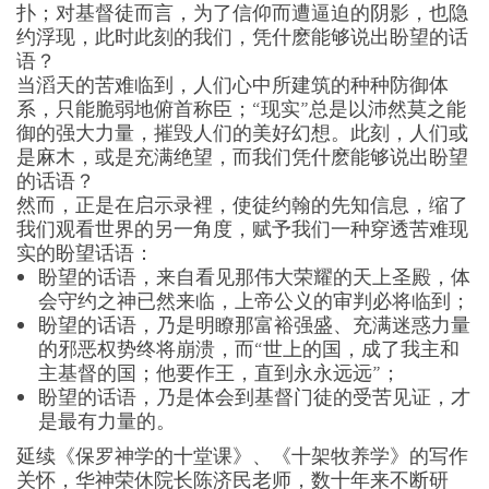
扑；对基督徒而言，为了信仰而遭逼迫的阴影，也隐
约浮现，此时此刻的我们，凭什麽能够说出盼望的话
语？
当滔天的苦难临到，人们心中所建筑的种种防御体
系，只能脆弱地俯首称臣；“现实”总是以沛然莫之能
御的强大力量，摧毁人们的美好幻想。此刻，人们或
是麻木，或是充满绝望，而我们凭什麽能够说出盼望
的话语？
然而，正是在启示录裡，使徒约翰的先知信息，缩了
我们观看世界的另一角度，赋予我们一种穿透苦难现
实的盼望话语：
盼望的话语，来自看见那伟大荣耀的天上圣殿，体
会守约之神已然来临，上帝公义的审判必将临到；
盼望的话语，乃是明瞭那富裕强盛、充满迷惑力量
的邪恶权势终将崩溃，而“世上的国，成了我主和
主基督的国；他要作王，直到永永远远”；
盼望的话语，乃是体会到基督门徒的受苦见证，才
是最有力量的。
延续《保罗神学的十堂课》、《十架牧养学》的写作
关怀，华神荣休院长陈济民老师，数十年来不断研