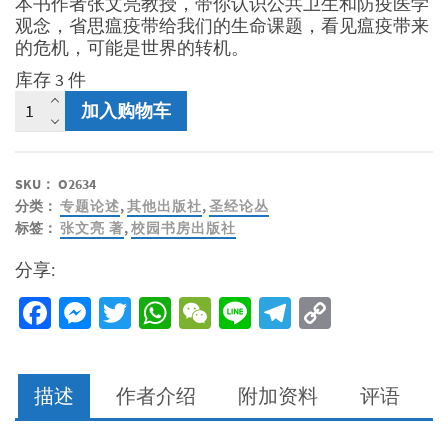
本书作者张文亮教授，带你认识公共卫生和防疫医学
观念，省思瘟疫带给我们的生命课题，看见瘟疫带来
的危机，可能是世界的转机。
库存 3 件
瘟
加入购物车
疫
有
蓝
SKU：
O2634
天-
分类：
专题论述
,
其他出版社
,
圣经论丛
从
标签：
张文亮 著
,
校园书房出版社
公
共
分享:
卫
生
Facebook
Messenger
Twitter
WhatsApp
WeChat
Line
Telegram
Copy
史
Link
与
圣
经
描述
作者介绍
附加资料
评语
谈
起