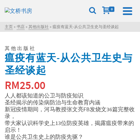
0
主页
»
书店
»
其他出版社
»
瘟疫有蓝天-从公共卫生史与圣经谈起
其他出版社
瘟疫有蓝天-从公共卫生史与
圣经谈起
RM
25.00
人人都该知道的公卫与防疫知识
圣经揭示的传染病防治与生命教育内涵
新冠疫情期间，河马教授张文亮FB发烧文36篇完整收
录，
带大家认识科学史上13位防疫英雄，揭露瘟疫带来的
启示！
谁是公共卫生史上的防疫先驱？