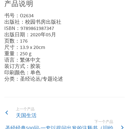
数
产品说明
量
书号：O2634
出版社：校园书房出版社
ISBN：9789861987347
出版日期：2020年05月
页数：176
尺寸：13.9 x 20cm
重量：250 g
语言：繁体中文
装订方式：胶装
印刷颜色：单色
分类：圣经论丛/专题论述
上一个产品
天国生活
下一个产品
圣经经典500问-一套以提问出发的注释书（旧约