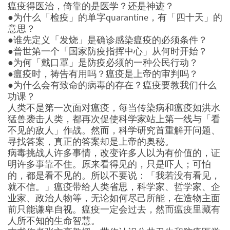
瘟疫得医治，倚靠的是医学？还是神迹？
●为什么「检疫」的单字quarantine，有「四十天」的
意思？
●谁先定义「发烧」是确诊感染瘟疫的必须条件？
●普世第一个「国家防疫指挥中心」从何时开始？
●为何「戴口罩」是防疫必须的一种公民行动？
●瘟疫时，祷告有用吗？瘟疫是上帝的审判吗？
●为什么会有致命的病毒的存在？瘟疫要教我们什么
功课？
人类不是第一次面对瘟疫，每当传染病和瘟疫如洪水
猛兽袭击人类，都再次促使科学家站上第一线与「看
不见的敌人」作战。然而，科学研究首重解开问题、
寻找答案，真正的答案却是上帝的奥秘。
病毒挑战人许多事情，改变许多人以为有价值的，证
明许多事靠不住。原来看得见的，只是吓人；可怕
的，都是看不见的。所以不要说：「我若没有看见，
就不信。」瘟疫带给人类省思，科学家、哲学家、企
业家、政治人物等，无论如何尽己所能，在造物主面
前只能谦卑自视。瘟疫一定会过去，然而瘟疫里藏有
人所不知的生命智慧。