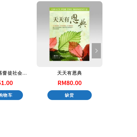
公共的信仰-基督徒社会参与的第一课
天天有恩典
圣经
51.00
RM
80.00
RM
购物车
缺货
加入