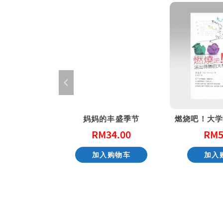
军 (精装)
妈妈的丰盛季节
5.00
RM
34.00
RM
5
货
加入购物车
加入