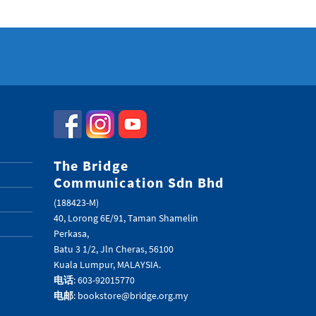
The Bridge
Communication Sdn Bhd
(188423-M)
40, Lorong 6E/91, Taman Shamelin
Perkasa,
Batu 3 1/2, Jln Cheras, 56100
Kuala Lumpur, MALAYSIA.
电话
: 603-92015770
电邮
: bookstore@bridge.org.my