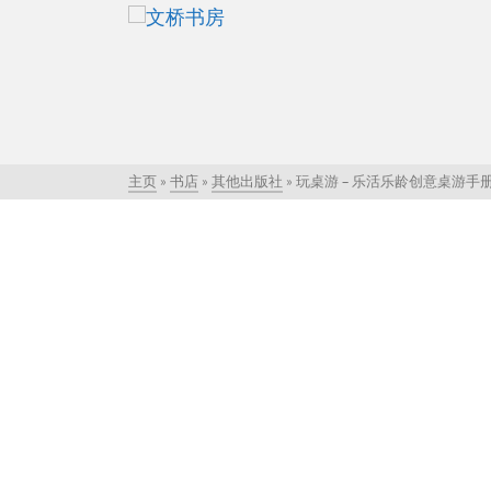
主页
»
书店
»
其他出版社
»
玩桌游 – 乐活乐龄创意桌游手