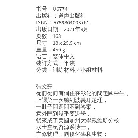
书号：O6774
出版社：道声出版社
ISBN：9789864003761
出版日期：2021年8月
页数：163
尺寸：18 x 25.5 cm
重量：450 g
语言：繁体中文
装订方式：平装
分类：训练材料／小组材料
張文亮
從前從前有個住在彰化的問題國中生，
上課第一次聽到波義耳定理，
一肚子問題問不到答案，
意外鬧到幾乎要退學，
後來成了美國加州大學戴維斯分校
水土空氣資源系博士，
主修物理，副修化學和生物；