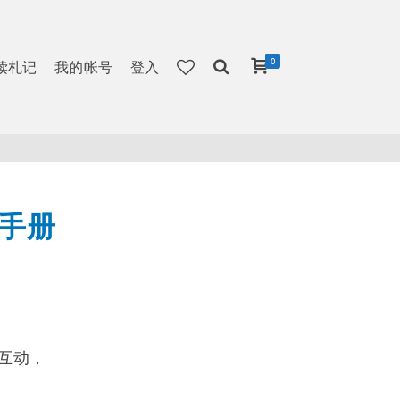
0
读札记
我的帐号
登入
游手册
互动，