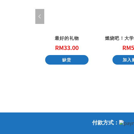
99个给孩子的圣经故事(简体)
最好的礼物
0.00
RM
33.00
RM
5
购物车
缺货
加入
付款方式：