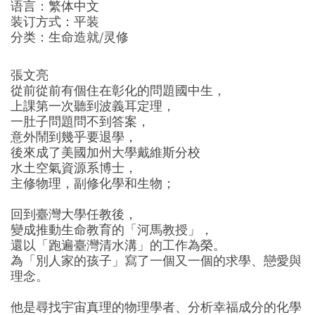
语言：繁体中文
装订方式：平装
分类：生命造就/灵修
張文亮
從前從前有個住在彰化的問題國中生，
上課第一次聽到波義耳定理，
一肚子問題問不到答案，
意外鬧到幾乎要退學，
後來成了美國加州大學戴維斯分校
水土空氣資源系博士，
主修物理，副修化學和生物；
回到臺灣大學任教後，
變成推動生命教育的「河馬教授」，
還以「跑遍臺灣清水溝」的工作為榮。
為「別人家的孩子」寫了一個又一個的求學、戀愛與
理念。
他是尋找宇宙真理的物理學者、分析幸福成分的化學