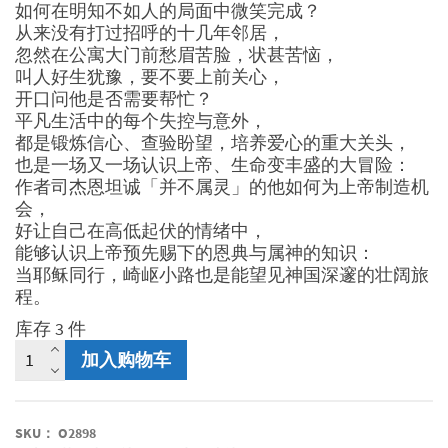
如何在明知不如人的局面中微笑完成？
从来没有打过招呼的十几年邻居，
忽然在公寓大门前愁眉苦脸，状甚苦恼，
叫人好生犹豫，要不要上前关心，
开口问他是否需要帮忙？
平凡生活中的每个失控与意外，
都是锻炼信心、查验盼望，培养爱心的重大关头，
也是一场又一场认识上帝、生命变丰盛的大冒险：
作者司杰恩坦诚「并不属灵」的他如何为上帝制造机
会，
好让自己在高低起伏的情绪中，
能够认识上帝预先赐下的恩典与属神的知识：
当耶稣同行，崎岖小路也是能望见神国深邃的壮阔旅
程。
库存 3 件
深
加入购物车
邃
又
壮
SKU：
O2898
阔