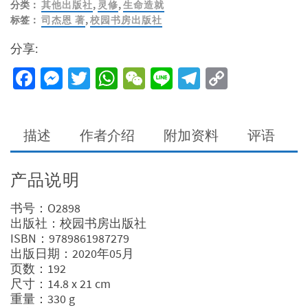
分类：
其他出版社
,
灵修
,
生命造就
的
标签：
司杰恩 著
,
校园书房出版社
旅
程-
分享:
神
国
Facebook
Messenger
Twitter
WhatsApp
WeChat
Line
Telegram
Copy
生
Link
活
操
练
描述
作者介绍
附加资料
评语
数
量
产品说明
书号：O2898
出版社：校园书房出版社
ISBN：9789861987279
出版日期：2020年05月
页数：192
尺寸：14.8 x 21 cm
重量：330 g