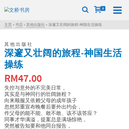
0
主页
»
书店
»
其他出版社
»
深邃又壮阔的旅程-神国生活操练
其他出版社
深邃又壮阔的旅程-神国生活
操练
RM
47.00
失控与意外的不完美日常，
其实是与神同行的壮阔旅程？
向来顺服又依赖父母的成年孩子
忽然郑重宣布晚餐后要外出约会，
作父母的能不能、敢不敢、该不该答应？
同事才华满溢，提案总是满场惊艳，
突然被告知要和他同台报告，