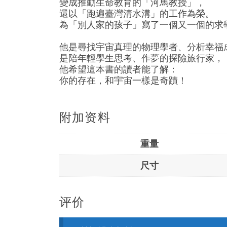
變成推動生命教育的「河馬教授」，
還以「跑遍臺灣清水溝」的工作為榮。
為「別人家的孩子」寫了一個又一個的求
他是尋找宇宙真理的物理學者、分析幸福
是陪年輕學生思考、作夢的探險旅行家，
他希望這本書的讀者能了解：
你的存在，和宇宙一樣是奇蹟！
附加资料
重量
尺寸
评价