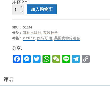
库存 2 件
深
加入购物车
思
熟
虑
SKU：
O1244
的
分类：
其他出版社
,
实践神学
教
标签：
OTHER
,
狄马可 著
,
美国麦种传道会
会
数
分享:
量
Facebook
Messenger
Twitter
WhatsApp
WeChat
Line
Telegra
Copy
Link
评语