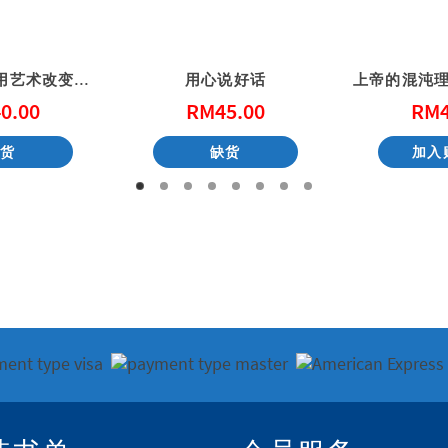
一起画墙壁: 用艺术改变社区 (港版)
用心说好话
0.00
RM
45.00
RM
缺货
缺货
加入