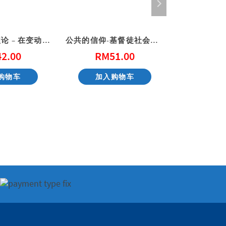
上帝的混沌理论 – 在变动中赐予新生命
公共的信仰-基督徒社会参与的第一课
42.00
RM
51.00
RM
购物车
加入购物车