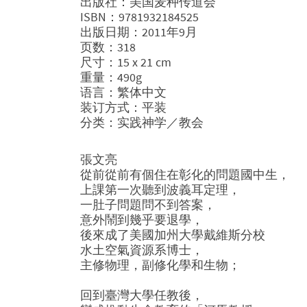
出版社：美国麦种传道会
ISBN：9781932184525
出版日期：2011年9月
页数：318
尺寸：15 x 21 cm
重量：490g
语言：繁体中文
装订方式：平装
分类：实践神学／教会
張文亮
從前從前有個住在彰化的問題國中生，
上課第一次聽到波義耳定理，
一肚子問題問不到答案，
意外鬧到幾乎要退學，
後來成了美國加州大學戴維斯分校
水土空氣資源系博士，
主修物理，副修化學和生物；
回到臺灣大學任教後，