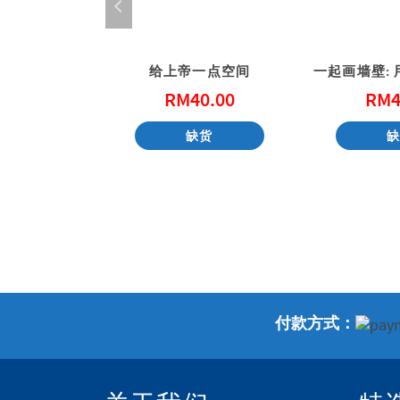
的礼物
给上帝一点空间
3.00
RM
40.00
RM
4
货
缺货
付款方式：