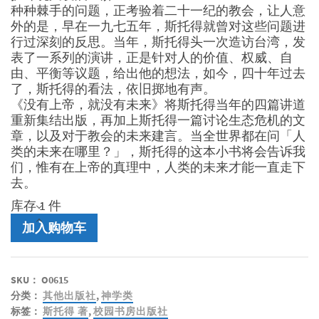
种种棘手的问题，正考验着二十一纪的教会，让人意
外的是，早在一九七五年，斯托得就曾对这些问题进
行过深刻的反思。当年，斯托得头一次造访台湾，发
表了一系列的演讲，正是针对人的价值、权威、自
由、平衡等议题，给出他的想法，如今，四十年过去
了，斯托得的看法，依旧掷地有声。
《没有上帝，就没有未来》将斯托得当年的四篇讲道
重新集结出版，再加上斯托得一篇讨论生态危机的文
章，以及对于教会的未来建言。当全世界都在问「人
类的未来在哪里？」，斯托得的这本小书将会告诉我
们，惟有在上帝的真理中，人类的未来才能一直走下
去。
库存 1 件
没
加入购物车
有
上
帝,
SKU：
O0615
就
分类：
其他出版社
,
神学类
没
标签：
斯托得 著
,
校园书房出版社
有