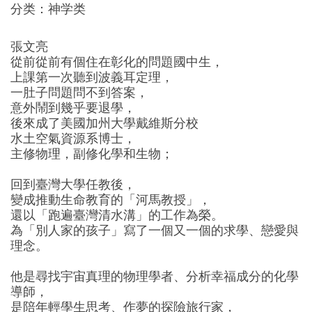
分类：神学类
張文亮
從前從前有個住在彰化的問題國中生，
上課第一次聽到波義耳定理，
一肚子問題問不到答案，
意外鬧到幾乎要退學，
後來成了美國加州大學戴維斯分校
水土空氣資源系博士，
主修物理，副修化學和生物；
回到臺灣大學任教後，
變成推動生命教育的「河馬教授」，
還以「跑遍臺灣清水溝」的工作為榮。
為「別人家的孩子」寫了一個又一個的求學、戀愛與
理念。
他是尋找宇宙真理的物理學者、分析幸福成分的化學
導師，
是陪年輕學生思考、作夢的探險旅行家，