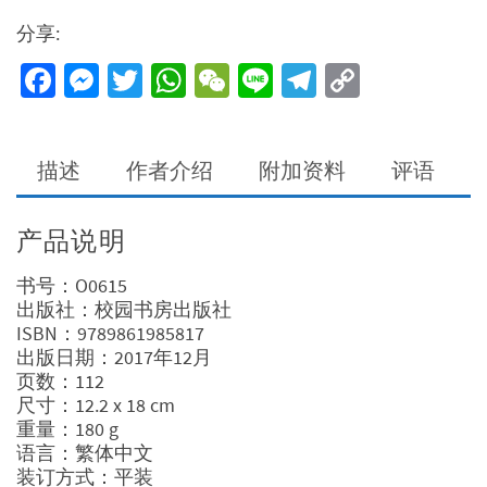
未
分享:
来
数
Facebook
Messenger
Twitter
WhatsApp
WeChat
Line
Telegram
Copy
量
Link
描述
作者介绍
附加资料
评语
产品说明
书号：O0615
出版社：校园书房出版社
ISBN：9789861985817
出版日期：2017年12月
页数：112
尺寸：12.2 x 18 cm
重量：180 g
语言：繁体中文
装订方式：平装