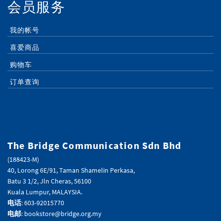
会员服务
我的帐号
喜爱商品
购物车
订单查询
The Bridge Communication Sdn Bhd
(188423-M)
40, Lorong 6E/91, Taman Shamelin Perkasa,
Batu 3 1/2, Jln Cheras, 56100
Kuala Lumpur, MALAYSIA.
电话
: 603-92015770
电邮
: bookstore@bridge.org.my