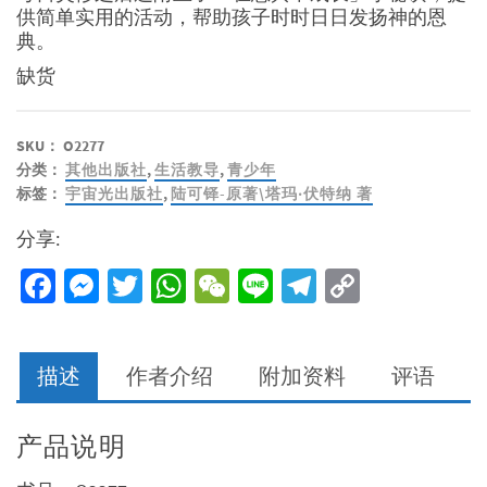
供简单实用的活动，帮助孩子时时日日发扬神的恩
典。
缺货
SKU：
O2277
分类：
其他出版社
,
生活教导
,
青少年
标签：
宇宙光出版社
,
陆可铎-原著\塔玛‧伏特纳 著
分享:
Facebook
Messenger
Twitter
WhatsApp
WeChat
Line
Telegram
Copy
Link
描述
作者介绍
附加资料
评语
产品说明