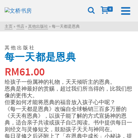
0
主页
»
书店
»
其他出版社
»
每一天都是恩典
其他出版社
每一天都是恩典
RM
61.00
给孩子一份属神的礼物，天天倾听主的恩典。
恩典是神最好的赏赐，超过我们所当得的，比我们想
像的更伟大。
但要如何才能将恩典的福音放入孩子心中呢？
《每一天都是恩典》改编自全球畅销三百多万册的
《天天有恩典》，以孩子能了解的方式宣扬神的恩
典，适合亲子共读或孩子自己阅读。书中提供每日一
则经文与灵修短文，鼓励孩子天天与神同在。
每日灵修之后还附上了「在恩典中成长」小秘诀，提