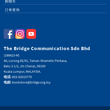
购物车
订单查询
The Bridge Communication Sdn Bhd
(188423-M)
40, Lorong 6E/91, Taman Shamelin Perkasa,
Batu 3 1/2, Jln Cheras, 56100
Kuala Lumpur, MALAYSIA.
电话
: 603-92015770
电邮
: bookstore@bridge.org.my