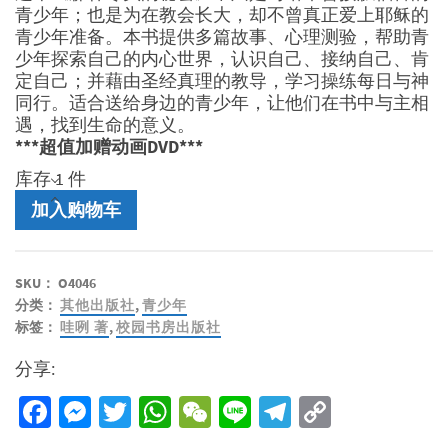
青少年；也是为在教会长大，却不曾真正爱上耶稣的
青少年准备。本书提供多篇故事、心理测验，帮助青
少年探索自己的内心世界，认识自己、接纳自己、肯
定自己；并藉由圣经真理的教导，学习操练每日与神
同行。适合送给身边的青少年，让他们在书中与主相
遇，找到生命的意义。
***超值加赠动画DVD***
库存 1 件
森
加入购物车
林
尽
头
SKU：
O4046
的
分类：
其他出版社
,
青少年
秘
标签：
哇咧 著
,
校园书房出版社
密
数
分享:
量
Facebook
Messenger
Twitter
WhatsApp
WeChat
Line
Telegram
Copy
Link