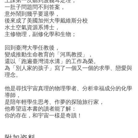
上課第一次聽到波義耳定理，
一肚子問題問不到答案，
意外鬧到幾乎要退學，
後來成了美國加州大學戴維斯分校
水土空氣資源系博士，
主修物理，副修化學和生物；
回到臺灣大學任教後，
變成推動生命教育的「河馬教授」，
還以「跑遍臺灣清水溝」的工作為榮。
為「別人家的孩子」寫了一個又一個的求學、戀愛與
理念。
他是尋找宇宙真理的物理學者、分析幸福成分的化學
導師，
是陪年輕學生思考、作夢的探險旅行家，
他希望這本書的讀者能了解：
你的存在，和宇宙一樣是奇蹟！
附加资料