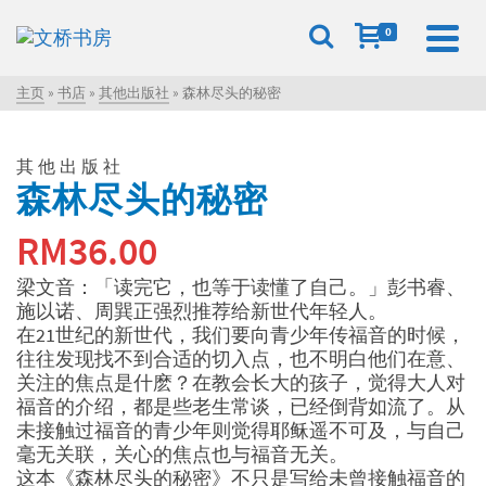
0
主页
»
书店
»
其他出版社
»
森林尽头的秘密
其他出版社
森林尽头的秘密
RM
36.00
梁文音：「读完它，也等于读懂了自己。」彭书睿、
施以诺、周巽正强烈推荐给新世代年轻人。
在21世纪的新世代，我们要向青少年传福音的时候，
往往发现找不到合适的切入点，也不明白他们在意、
关注的焦点是什麽？在教会长大的孩子，觉得大人对
福音的介绍，都是些老生常谈，已经倒背如流了。从
未接触过福音的青少年则觉得耶稣遥不可及，与自己
毫无关联，关心的焦点也与福音无关。
这本《森林尽头的秘密》不只是写给未曾接触福音的