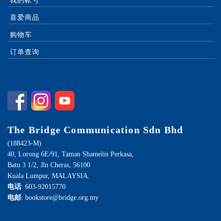
我的帐号
喜爱商品
购物车
订单查询
The Bridge Communication Sdn Bhd
(188423-M)
40, Lorong 6E/91, Taman Shamelin Perkasa,
Batu 3 1/2, Jln Cheras, 56100
Kuala Lumpur, MALAYSIA.
电话
: 603-92015770
电邮
: bookstore@bridge.org.my