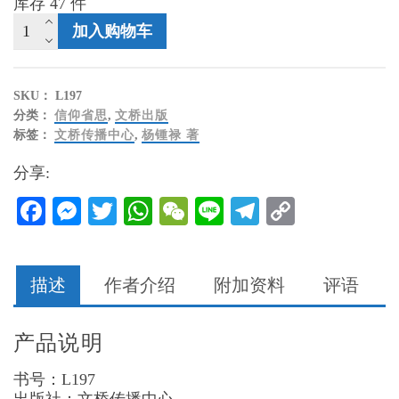
库存 47 件
更
加入购物车
美
之
信
SKU：
L197
《希
分类：
信仰省思
,
文桥出版
伯
标签：
文桥传播中心
,
杨锺禄 著
来
书》
分享:
信
息
Facebook
Messenger
Twitter
WhatsApp
WeChat
Line
Telegram
Copy
数
Link
量
描述
作者介绍
附加资料
评语
产品说明
书号：L197