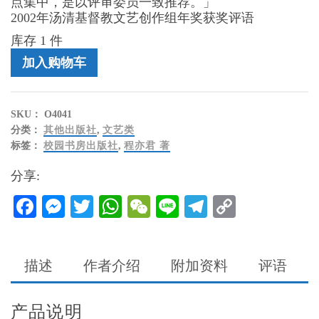
点集中，是以评审委员一致推荐。」
2002年汤清基督教文艺创作组年奖获奖评语
库存 1 件
旧
加入购物车
约
会
说
SKU：
O4041
话
分类：
其他出版社
,
文艺类
（原
标签：
校园书房出版社
,
程亦君 著
名:
藏
分享:
书
票
Facebook
Messenger
Twitter
WhatsApp
WeChat
Line
Telegram
Copy
的
Link
秘
密）
数
描述
作者介绍
附加资料
评语
量
产品说明