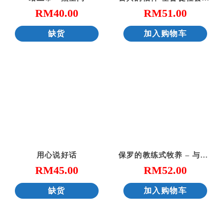
RM
40.00
RM
51.00
缺货
加入购物车
用心说好话
保罗的教练式牧养 – 与斯托得一起读提摩太前后书、提多书
RM
45.00
RM
52.00
缺货
加入购物车