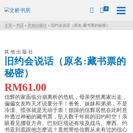
0
主页
»
书店
»
其他出版社
»
旧约会说话（原名:藏书票的秘密）
其他出版社
旧约会说话（原名:藏书票的
秘密）
RM
61.00
信辉的家面临分崩离析的危机，母亲突然离家出走，
偏偏女友昨天才说要分手！爸爸、妹妹和弟弟，不是
冷漠、慌张就是无动于衷！烦躁的信辉居然在此时意
外透过神祕的藏书票，坠入数千年前的旧约时空！亲
眼看见挪亚方舟、巴别巨塔还有埃及战马。摩西、约
书亚到底跟他怎麽说？竟然带给信辉从未有过的信心