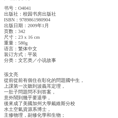
书号：O4041
出版社：校园书房出版社
ISBN：9789861980904
出版日期：2009年1月
页数：342
尺寸：23 x 16 cm
重量：580g
语言：繁体中文
装订方式：平装
分类：文艺类／小说故事
張文亮
從前從前有個住在彰化的問題國中生，
上課第一次聽到波義耳定理，
一肚子問題問不到答案，
意外鬧到幾乎要退學，
後來成了美國加州大學戴維斯分校
水土空氣資源系博士，
主修物理，副修化學和生物；