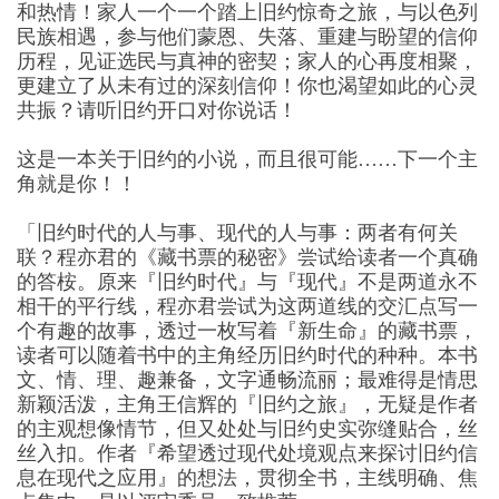
和热情！家人一个一个踏上旧约惊奇之旅，与以色列
民族相遇，参与他们蒙恩、失落、重建与盼望的信仰
历程，见证选民与真神的密契；家人的心再度相聚，
更建立了从未有过的深刻信仰！你也渴望如此的心灵
共振？请听旧约开口对你说话！
这是一本关于旧约的小说，而且很可能……下一个主
角就是你！！
「旧约时代的人与事、现代的人与事：两者有何关
联？程亦君的《藏书票的秘密》尝试给读者一个真确
的答桉。原来『旧约时代』与『现代』不是两道永不
相干的平行线，程亦君尝试为这两道线的交汇点写一
个有趣的故事，透过一枚写着『新生命』的藏书票，
读者可以随着书中的主角经历旧约时代的种种。本书
文、情、理、趣兼备，文字通畅流丽；最难得是情思
新颖活泼，主角王信辉的『旧约之旅』，无疑是作者
的主观想像情节，但又处处与旧约史实弥缝贴合，丝
丝入扣。作者『希望透过现代处境观点来探讨旧约信
息在现代之应用』的想法，贯彻全书，主线明确、焦