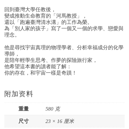
回到臺灣大學任教後，
變成推動生命教育的「河馬教授」，
還以「跑遍臺灣清水溝」的工作為榮。
為「別人家的孩子」寫了一個又一個的求學、戀愛與
理念。
他是尋找宇宙真理的物理學者、分析幸福成分的化學
導師，
是陪年輕學生思考、作夢的探險旅行家，
他希望這本書的讀者能了解：
你的存在，和宇宙一樣是奇蹟！
附加资料
重量
580 克
尺寸
23 × 16 厘米