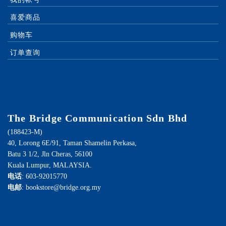
喜爱商品
购物车
订单查询
The Bridge Communication Sdn Bhd
(188423-M)
40, Lorong 6E/91, Taman Shamelin Perkasa,
Batu 3 1/2, Jln Cheras, 56100
Kuala Lumpur, MALAYSIA.
电话
: 603-92015770
电邮
: bookstore@bridge.org.my