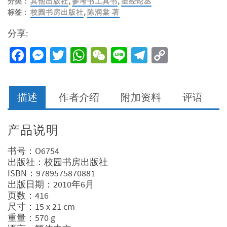
分类：
其他出版社
,
参考书工具书
,
圣经论丛
标签：
校园书房出版社
,
陈润棠 著
分享:
Facebook
Messenger
Twitter
WhatsApp
WeChat
Line
Telegram
Copy
Link
描述
作者介绍
附加资料
评语
产品说明
书号：O6754
出版社：校园书房出版社
ISBN：9789575870881
出版日期：2010年6月
页数：416
尺寸：15 x 21 cm
重量：570 g