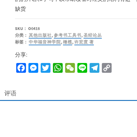
缺货
SKU：
O0418
分类：
其他出版社
,
参考书工具书
,
圣经论丛
标签：
中华福音神学院
,
橄榄
,
许宏度 著
分享:
Facebook
Messenger
Twitter
WhatsApp
WeChat
Line
Telegra
Copy
Link
评语