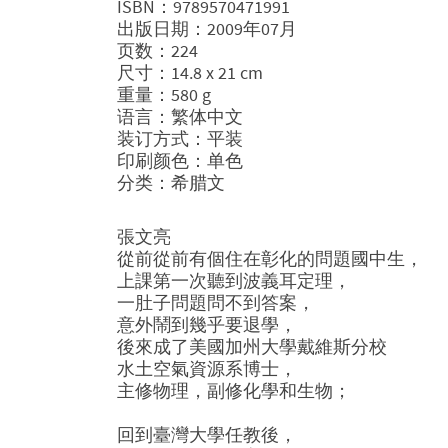
ISBN：9789570471991
出版日期：2009年07月
页数：224
尺寸：14.8 x 21 cm
重量：580 g
语言：繁体中文
装订方式：平装
印刷颜色：单色
分类：希腊文
張文亮
從前從前有個住在彰化的問題國中生，
上課第一次聽到波義耳定理，
一肚子問題問不到答案，
意外鬧到幾乎要退學，
後來成了美國加州大學戴維斯分校
水土空氣資源系博士，
主修物理，副修化學和生物；
回到臺灣大學任教後，