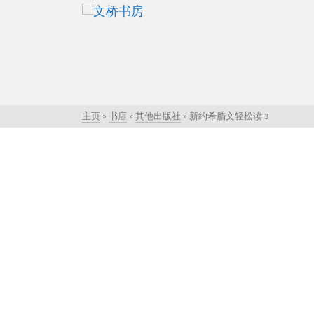
主页
»
书店
»
其他出版社
»
新约希腊文轻松读 3