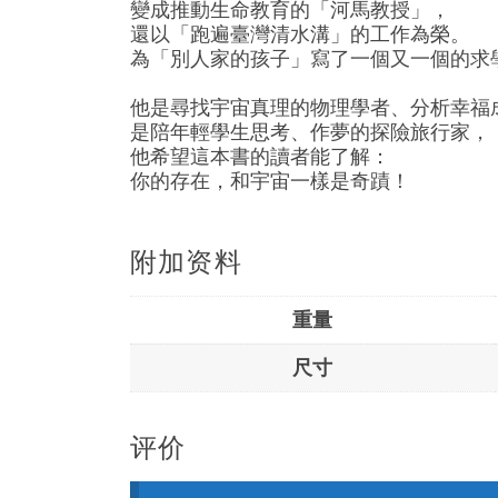
變成推動生命教育的「河馬教授」，
還以「跑遍臺灣清水溝」的工作為榮。
為「別人家的孩子」寫了一個又一個的求
他是尋找宇宙真理的物理學者、分析幸福
是陪年輕學生思考、作夢的探險旅行家，
他希望這本書的讀者能了解：
你的存在，和宇宙一樣是奇蹟！
附加资料
重量
尺寸
评价