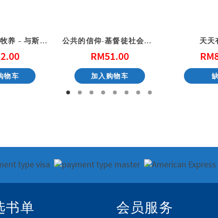
保罗的教练式牧养 – 与斯托得一起读提摩太前后书、提多书
公共的信仰-基督徒社会参与的第一课
天天
2.00
RM
51.00
RM
购物车
加入购物车
选书单
会员服务