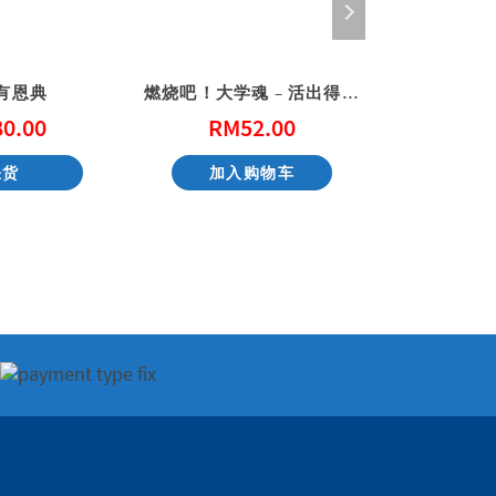
有恩典
燃烧吧！大学魂 – 活出得胜的大学生活
80.00
RM
52.00
RM
缺货
加入购物车
加入