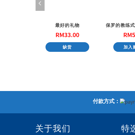
风（精装）
最好的礼物
2.00
RM
33.00
RM
5
货
缺货
加入
付款方式：
关于我们
特