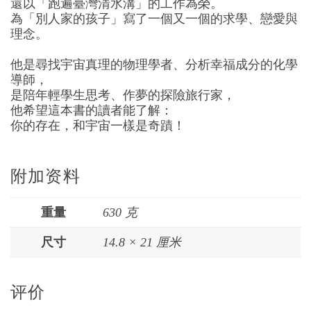
還以「跑遍臺灣清水溝」的工作為榮。
為「別人家的孩子」寫了一個又一個的求學、戀愛與
理念。
他是尋找宇宙真理的物理學者、分析幸福成分的化學
導師，
是陪年輕學生思考、作夢的探險旅行家，
他希望這本書的讀者能了解：
你的存在，和宇宙一樣是奇蹟！
附加资料
重量
630 克
尺寸
14.8 × 21 厘米
评价