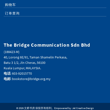
购物车
订单查询
The Bridge Communication Sdn Bhd
(188423-M)
40, Lorong 6E/91, Taman Shamelin Perkasa,
Batu 3 1/2, Jln Cheras, 56100
Kuala Lumpur, MALAYSIA.
电话
: 603-92015770
电邮
: bookstore@bridge.org.my
© 2026 文桥书房 保留所有权利。Empowered by:
Jet Creative Design