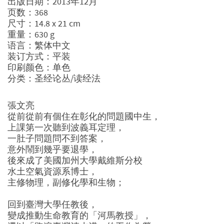
出版日期：2013年12月
页数：368
尺寸：14.8 x 21 cm
重量：630 g
语言：繁体中文
装订方式：平装
印刷颜色：单色
分类：圣经论丛/读经法
張文亮
從前從前有個住在彰化的問題國中生，
上課第一次聽到波義耳定理，
一肚子問題問不到答案，
意外鬧到幾乎要退學，
後來成了美國加州大學戴維斯分校
水土空氣資源系博士，
主修物理，副修化學和生物；
回到臺灣大學任教後，
變成推動生命教育的「河馬教授」，