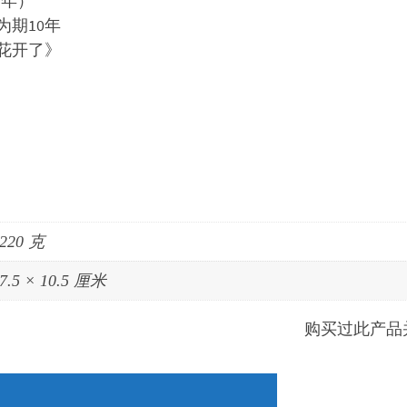
1年）
期10年
花开了》
220 克
7.5 × 10.5 厘米
购买过此产品