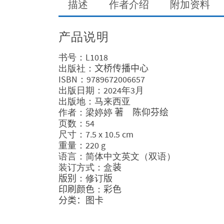
描述
作者介绍
附加资料
产品说明
书号：L1018
出版社：
文桥传播中心
ISBN：9789672006657
出版日期：2024年3月
出版地：马来西亚
作者：梁婷婷
著
陈仰芬
绘
页数：54
尺寸：7.5 x 10.5 cm
重量：220 g
语言：简体中文英文（双语）
装订方式：盒
装
版别
：修订
版
印刷颜色
：
彩色
分类：图卡