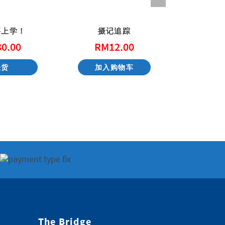
要上学！
摄记追踪
照顾父
30.00
RM
12.00
RM
缺货
加入购物车
加入
The Bridge