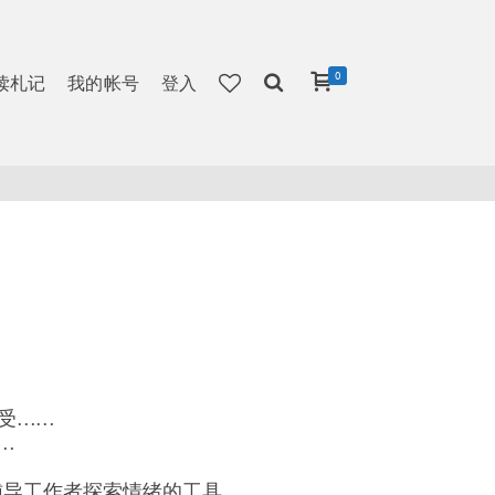
0
读札记
我的帐号
登入
受……
…
，辅导工作者探索情绪的工具。