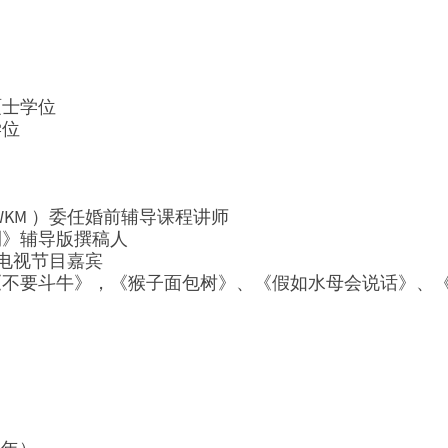
硕士学位
学位
WKM ）委任婚前辅导课程讲师
刊》辅导版撰稿人
间的电视节目嘉宾
、《不要斗牛》，《猴子面包树》、《假如水母会说话》、