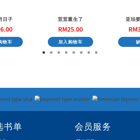
穷日子
荳荳重生了
亚珀
6.00
RM
25.00
RM
购物车
加入购物车
选书单
会员服务