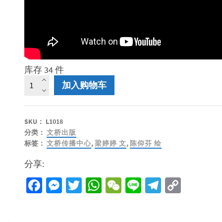
库存 34 件
文
加入购物车
桥
情
绪
SKU：
L1018
探
分类：
文桥出版
索
标签：
文桥传播中心
,
梁婷婷 文
,
陈仰芬 绘
卡
（修
分享:
订
版）
Facebook
Messenger
Twitter
WhatsApp
WeChat
Line
Telegra
Copy
数
Link
量