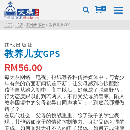
0
主页
»
书店
»
其他出版社
»
教养儿女GPS
其他出版社
教养儿女GPS
RM
56.00
每天从网络、电视、报纸等各种传播媒体中，与青少
年有关的负面新闻接连不断，让父母感到心惊胆跳。
孩子自从踏入初中、高中以后，好像成了脱缰野马，
行为态度跟以前判若两人，不再受父母所管束。陷入
教养困境中的父母都异口同声地问：「到底我哪裡做
错了？」
在现代社会，父母的挑战重重。除了孩子的学业表
现，其他诸如孩子的情绪控制能力、良好品德习惯的
养成、如何面对无孔不入的电子媒体、如何养成健康