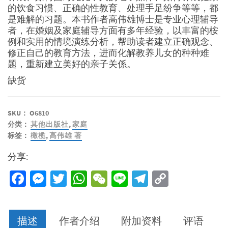
的饮食习惯、正确的性教育、处理手足纷争等等，都
是难解的习题。本书作者高伟雄博士是专业心理辅导
者，在婚姻及家庭辅导方面有多年经验，以丰富的桉
例和实用的情境演练分析，帮助读者建立正确观念、
修正自己的教育方法，进而化解教养儿女的种种难
题，重新建立美好的亲子关係。
缺货
SKU：
O6810
分类：
其他出版社
,
家庭
标签：
橄榄
,
高伟雄 著
分享:
Facebook
Messenger
Twitter
WhatsApp
WeChat
Line
Telegram
Copy
Link
描述
作者介绍
附加资料
评语