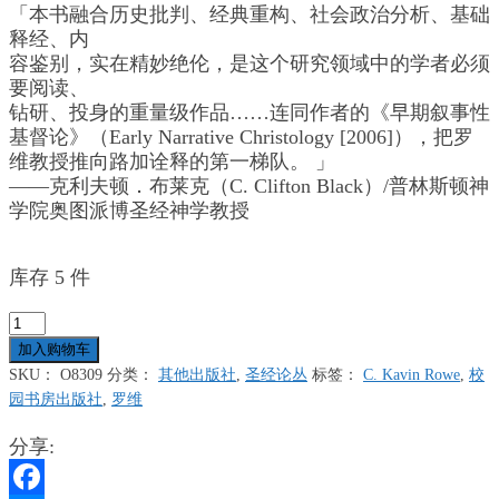
「本书融合历史批判、经典重构、社会政治分析、基础
释经、内
容鉴别，实在精妙绝伦，是这个研究领域中的学者必须
要阅读、
钻研、投身的重量级作品……连同作者的《早期叙事性
基督论》（Early Narrative Christology [2006]），把罗
维教授推向路加诠释的第一梯队。 」
——克利夫顿．布莱克（C. Clifton Black）/普林斯顿神
学院奥图派博圣经神学教授
库存 5 件
搅
乱
加入购物车
天
SKU：
O8309
分类：
其他出版社
,
圣经论丛
标签：
C. Kavin Rowe
,
校
下
园书房出版社
,
罗维
的
福
分享:
音
-