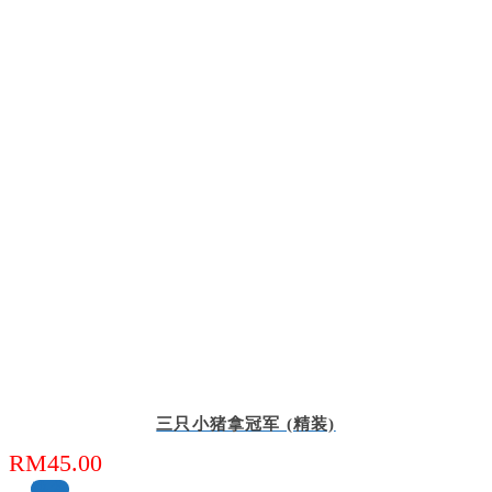
三只小猪拿冠军 (精装)
RM
45.00
缺货