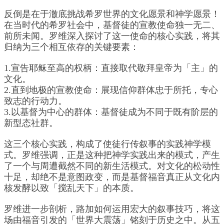
反倒是在于澈底挑战希罗世界的文化愿景和神学愿景！
在当时代的希罗社会中，基督徒的宣教使命独一无二、
前所未闻。罗维深入探讨了这一使命的核心实践，将其
归纳为三个相互依存的关键要素：
1.宣告耶稣至高的权柄：直接取代敬拜皇帝为「主」的
文化。
2.直到地极的宣教使命：展现信仰群体忠于所托，专心
致志的行动力。
3.以基督为中心的群体：基督徒成为不同于既有阶层的
新型态社群。
这三个核心实践，构成了使徒行传叙事的实践神学模
式。罗维强调，正是这种把神学实践出来的模式，产生
了一个与周遭截然不同的新生活模式。对文化的松动性
十足，却绝不是意图政变，而是基督福音真正从文化内
核发酵以致「搅乱天下」的本质。
罗维进一步剖析，路加如何运用宏大的叙事技巧，将这
场由福音引发的「世界大震荡」铭刻于历史之中。从五