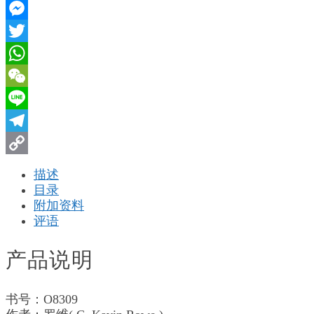
Facebook
看
使
Messenger
徒
Twitter
行
传
WhatsApp
如
WeChat
何
搅
Line
动
Telegram
希
罗
Copy
描述
世
Link
目录
界
附加资料
数
评语
量
产品说明
书号：O8309