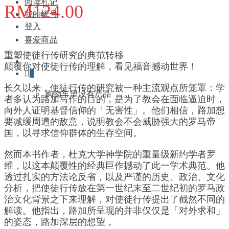
阅读札记
RM
124.00
我的帐号
登入
喜爱商品
重塑使徒行传研究的典范转移
颠覆你对使徒行传的理解，看见福音撼动世界！
0
长久以来，使徒行传的研究被一种主流观点所笼罩：学
购物车里没有产品
者多认为路加写作的目的，是为了教会在面临逼迫时，
向外人证明基督信仰的「无害性」。他们相信，路加想
要减缓周遭的敌意，说明教会不会威胁强大的罗马帝
国，以寻求信仰群体的生存空间。
然而本书作者，杜克大学神学院的重量级新约学者罗
维，以这本颠覆性的经典巨作撼动了此一学术典范。他
透过扎实的方法论反省，以及严谨的历史、政治、文化
分析，把使徒行传放在第一世纪末至二世纪初的罗马政
治文化背景之下来理解，对使徒行传提出了截然不同的
解读。他指出，路加所呈现的并非仅仅是「对外求和」
的姿态，路加深层的想望，