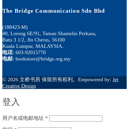
The Bridge Communication Sdn Bhd
(188423-M)
40, Lorong 6E/91, Taman Shamelin Perkasa,
Batu 3 1/2, Jln Cheras, 56100
Kuala Lumpur, MALAYSIA.
电话
: 603-92015770
电邮
: bookstore@bridge.org.my
© 2026 文桥书房 保留所有权利。Empowered by:
Jet
Creative Design
登入
用户名或电邮地址
*