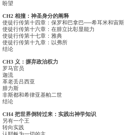
盼望
CH2 相撞：神圣身分的阐释
使徒行传第十四章：保罗和巴拿巴──希耳米和宙斯
使徒行传第十六章：在腓立比彰显能力
使徒行传第十七章：雅典
使徒行传第十九章：以弗所
结论
CH3 义：摒弃政治权力
罗马官员
迦流
革老丢吕西亚
腓力斯
非斯都和希律亚基帕二世
结论
CH4 把世界倒转过来：实践出神学知识
另有一个王
转向实践
认耶稣为一切的主