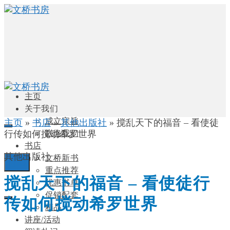
主页
关于我们
成立宗旨
主页
»
书店
»
其他出版社
»
搅乱天下的福音 – 看使徒
行传如何搅动希罗世界
联络我们
书店
其他出版社
文桥新书
0
重点推荐
搅乱天下的福音 – 看使徒行
优惠书单
促销配套
传如何搅动希罗世界
精品
讲座/活动