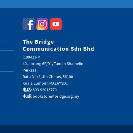
The Bridge
Communication Sdn Bhd
(188423-M)
40, Lorong 6E/91, Taman Shamelin
Perkasa,
Batu 3 1/2, Jln Cheras, 56100
Kuala Lumpur, MALAYSIA.
电话
: 603-92015770
电邮
: bookstore@bridge.org.my