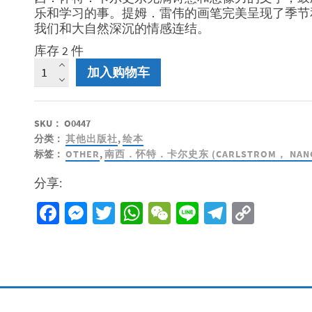
乐和学习的事。提姆．雷伟的画笔完美呈现了季节
我们和大自然深沉的情感连结。
库存 2 件
听，
加入购物车
天
空
说
SKU：
O0447
什
分类：
其他出版社
,
绘本
么
标签：
OTHER
,
南西．怀特．卡尔史东 (CARLSTROM， NANCY
（平
装
分享:
版）
数
Facebook
Messenger
Twitter
WhatsApp
WeChat
Line
Telegra
Copy
量
Link