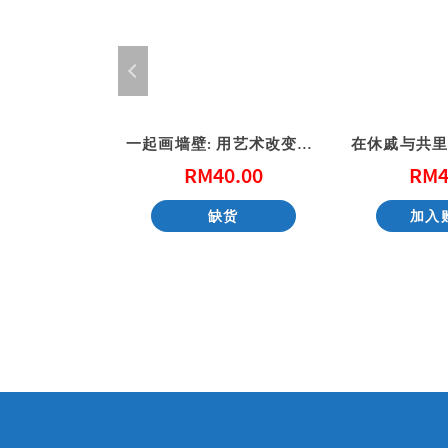
公共的信仰-基督徒社会参与的第一课
一起画墙壁: 用艺术改变社区 (港版)
1.00
RM
40.00
RM
4
购物车
缺货
加入