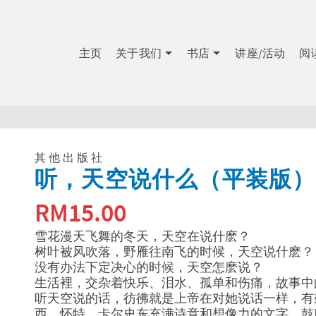
主页
关于我们
书店
讲座/活动
阅
其他出版社
听，天空说什么（平装版）
RM
15.00
雪花漫天飞舞的冬天，天空在说什麽？
树叶被风吹落，野雁往南飞的时候，天空说什麽？
没有办法下定决心的时候，天空怎麽说？
生活裡，交杂着快乐、泪水、孤单和伤痛，故事中
听天空说的话，彷彿就是上帝在对她说话一样，有
西．怀特．卡尔史东充满诗意和想像力的文字，鼓