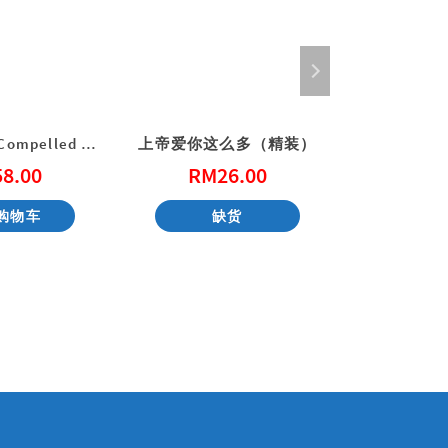
福传的喜乐 (Compelled by Joy)
上帝爱你这么多（精装）
下雨天
58.00
RM
26.00
RM
购物车
缺货
加入