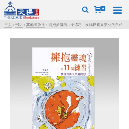
0
主页
»
书店
»
其他出版社
»
拥抱灵魂的11个练习 – 发现良善又美丽的自己