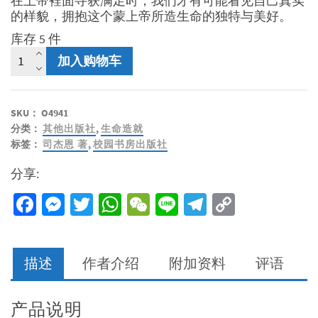
在上帝裡面寻获满足时，我们才有可能看见自己真实
的样貌，拥抱这个蒙上帝所造生命的独特与美好。
库存 5 件
拥
加入购物车
抱
灵
魂
SKU：
O4941
的
分类：
其他出版社
,
生命造就
11
标签：
司杰恩 著
,
校园书房出版社
个
练
分享:
习
-
Facebook
Messenger
Twitter
WhatsApp
WeChat
Line
Telegram
Copy
发
Link
现
良
善
描述
作者介绍
附加资料
评语
又
美
丽
产品说明