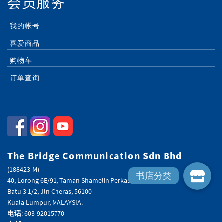
会员服务
我的帐号
喜爱商品
购物车
订单查询
The Bridge Communication Sdn Bhd
(188423-M)
40, Lorong 6E/91, Taman Shamelin Perkasa,
Batu 3 1/2, Jln Cheras, 56100
Kuala Lumpur, MALAYSIA.
电话
: 603-92015770