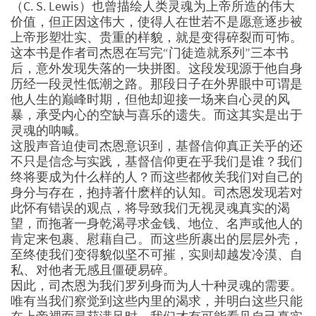
（C. S. Lewis）也曾描绘人类灵魂为上帝所造的伟大
价值，但正因这伟大，使得人在世若不是愿意逐步被
上帝形塑壮实、贵重的样貌，就是变得碎裂而可怖。
这本书是作者司杰恩在写完“门徒造就系列”三本书
后，意外发现失落的一块拼图。这段发现源于他自身
历经一段灵性低潮之路。那段日子在外界眼中可谓是
他人生的巅峰时期，但他却迎接一场来自心灵的风
暴，承受内心的空缺与喜乐的遗失。而这其实是出于
灵魂的呐喊。
这股声音迫使司杰恩意识到，基督信仰真正关乎的还
不只是信念与实践，基督信仰更在乎我们是谁？我们
终将要成为什么样的人？而这些都攸关我们对自己的
身分与存在，抱持著什麽样的认知。司杰恩发现若对
此怀有错误的观点，将导致我们无视灵魂真实的渴
望，而拖著一身乾渴寻求金钱、地位、名声或他人的
肯定来包裹、慰藉自己。而这些所裹出的层层外壳，
至终使我们变得貌似坚不可摧，实则却越发冷漠、自
私、对他者无感且僵硬易碎。
因此，司杰恩为我们罗列身而为人十种灵魂的需要。
唯有当我们察觉到这些内里的渴求，并明白这些只能