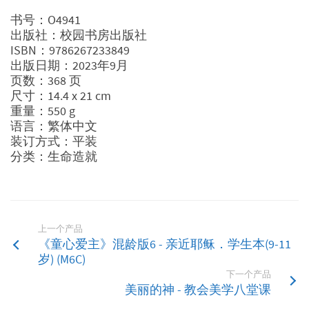
的
自
书号：O4941
己
出版社：校园书房出版社
数
ISBN：9786267233849
量
出版日期：2023年9月
页数：368 页
尺寸：14.4 x 21 cm
重量：550 g
语言：繁体中文
装订方式：平装
分类：生命造就
上一个产品
《童心爱主》混龄版6 - 亲近耶稣．学生本(9-11
岁) (M6C)
下一个产品
美丽的神 - 教会美学八堂课