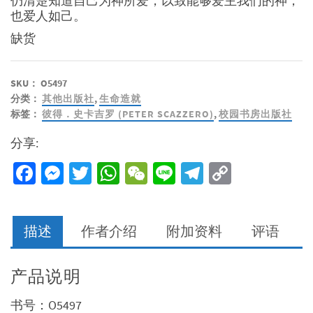
仍清楚知道自己为神所爱，以致能够爱主我们的神，
也爱人如己。
缺货
SKU：
O5497
分类：
其他出版社
,
生命造就
标签：
彼得．史卡吉罗 (PETER SCAZZERO)
,
校园书房出版社
分享:
Facebook
Messenger
Twitter
WhatsApp
WeChat
Line
Telegram
Copy
Link
描述
作者介绍
附加资料
评语
产品说明
书号：O5497