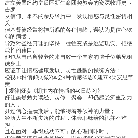
建立美国纽约皇后区新生命团契教会的资深牧师史卡
吉罗
从信仰、事奉的亲身经历中，发现情感与灵性密切相
关，
但基督徒经常将神所赐的各种情绪，误认为是信心软
弱的病徵，
导致对圣经真理的坚持，往往变成是逃避现实、拒绝
成长的藉口。
他也从自己所牧养的来自数十个国家的逾千位弟兄姐
妹身上
应证了让情感健康发展、灵性甦醒的操练方法：
检视10种信仰病徵X体会4种情感省思X 建立3类安息节
奏
┼规律阅读《拥抱内在情感的40日练习》
好让虽然勉力读经、灵修、聚会，却仍感受沉重乏力
的人，
捱过信心撞牆期后，能够得着等候神的力量；
经历人生不断失落的过程，体会耶稣给的轭并不难
担；
且在面对「非得成功不可」的心理恫吓时，