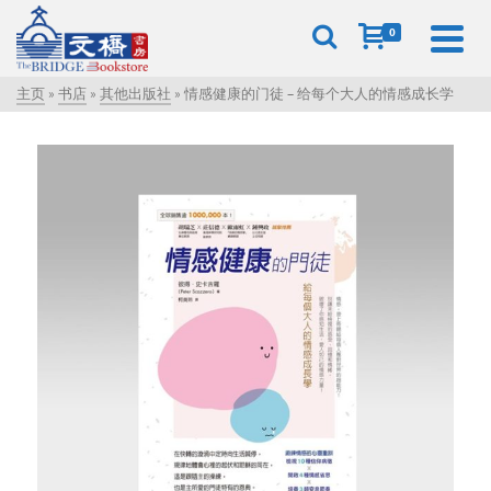
0
主页
»
书店
»
其他出版社
»
情感健康的门徒 – 给每个大人的情感成长学