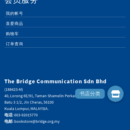
我的帐号
喜爱商品
购物车
订单查询
The Bridge Communication Sdn Bhd
(188423-M)
40, Lorong 6E/91, Taman Shamelin Perkasa,
Batu 3 1/2, Jln Cheras, 56100
Kuala Lumpur, MALAYSIA.
电话
: 603-92015770
电邮
: bookstore@bridge.org.my